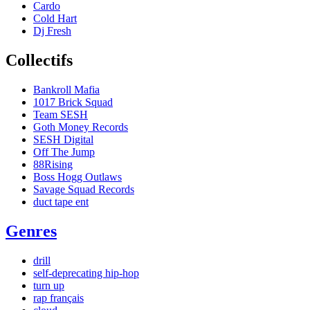
Cardo
Cold Hart
Dj Fresh
Collectifs
Bankroll Mafia
1017 Brick Squad
Team SESH
Goth Money Records
SESH Digital
Off The Jump
88Rising
Boss Hogg Outlaws
Savage Squad Records
duct tape ent
Genres
drill
self-deprecating hip-hop
turn up
rap français