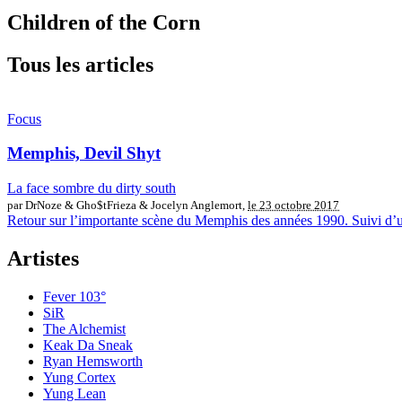
Children of the Corn
Tous les articles
Focus
Memphis, Devil Shyt
La face sombre du dirty south
par DrNoze & Gho$tFrieza & Jocelyn Anglemort,
le 23 octobre 2017
Retour sur l’importante scène du Memphis des années 1990. Suivi d’une
Artistes
Fever 103°
SiR
The Alchemist
Keak Da Sneak
Ryan Hemsworth
Yung Cortex
Yung Lean