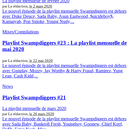
La playlist mensuelle de février 2020
par La rédaction,
le 2 mars 2020
Le nouvel épisode de la playlist mensuelle Swampdiggers est dehors
avec Duke Deuce, Sada Baby, Asun Eastwood, $uicideboy$,
Kamaiyah, Pop Smoke, Young Nudy,...
Mixes/Compilations
Playlist Swampdiggers #23 : La playlist mensuelle de
mai 2020
par La rédaction,
le 22 mai 2020
Le nouvel épisode de la playlist mensuelle Swampdiggers est dehors
avec Gunplay, Mozzy, Jay Worthy & Harry Fraud, Ramirez, Yung
Lean, Cash Kidd,...
News
Playlist Swampdiggers #21
La playlist mensuelle de mars 2020
par La rédaction,
le 26 mars 2020
Le nouvel épisode de la playlist mensuelle Swampdiggers est dehors
avec Sada Baby, Bankroll Fresh, Youngboy, Goonew, Chief Keef,