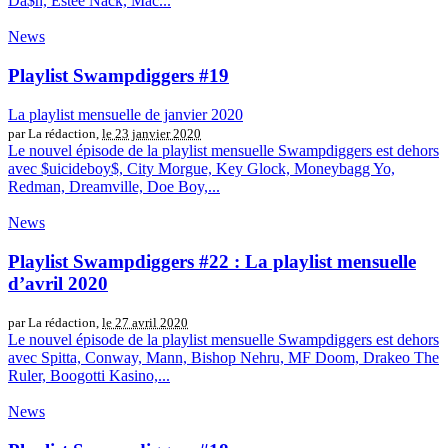
Da$h, Estee Nack, Mac...
News
Playlist Swampdiggers #19
La playlist mensuelle de janvier 2020
par La rédaction,
le 23 janvier 2020
Le nouvel épisode de la playlist mensuelle Swampdiggers est dehors
avec $uicideboy$, City Morgue, Key Glock, Moneybagg Yo,
Redman, Dreamville, Doe Boy,...
News
Playlist Swampdiggers #22 : La playlist mensuelle
d’avril 2020
par La rédaction,
le 27 avril 2020
Le nouvel épisode de la playlist mensuelle Swampdiggers est dehors
avec Spitta, Conway, Mann, Bishop Nehru, MF Doom, Drakeo The
Ruler, Boogotti Kasino,...
News