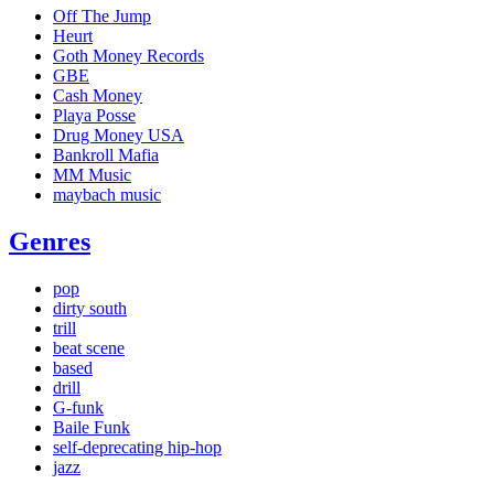
Off The Jump
Heurt
Goth Money Records
GBE
Cash Money
Playa Posse
Drug Money USA
Bankroll Mafia
MM Music
maybach music
Genres
pop
dirty south
trill
beat scene
based
drill
G-funk
Baile Funk
self-deprecating hip-hop
jazz