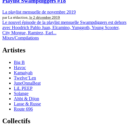
Playlist Swampdiggers #18
La playlist mensuelle de novembre 2019
par La rédaction,
le 2 décembre 2019
Le nouvel épisode de la playlist mensuelle Swampdiggers est dehors
avec Hoodrich Pablo Juan, Elcamino, Yunggoth, Young Scooter,
City Morgue, Ramirez, Earl...
Mixes/Compilations
Artistes
Big B
Havoc
Kamaiyah
Twelve’Len
JuneOnnaBeat
LiL PEEP
Solange
Ahbi & Dijon
Lasse & Russe
Route 696
Collectifs