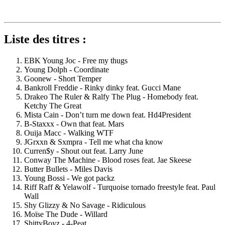
Liste des titres :
EBK Young Joc - Free my thugs
Young Dolph - Coordinate
Goonew - Short Temper
Bankroll Freddie - Rinky dinky feat. Gucci Mane
Drakeo The Ruler & Ralfy The Plug - Homebody feat.
Ketchy The Great
Mista Cain - Don’t turn me down feat. Hd4President
B-Staxxx - Own that feat. Mars
Ouija Macc - Walking WTF
JGrxxn & Sxmpra - Tell me what cha know
Curren$y - Shout out feat. Larry June
Conway The Machine - Blood roses feat. Jae Skeese
Butter Bullets - Miles Davis
Young Bossi - We got packz
Riff Raff & Yelawolf - Turquoise tornado freestyle feat. Paul
Wall
Shy Glizzy & No Savage - Ridiculous
Moïse The Dude - Willard
ShittyBoyz - 4-Peat