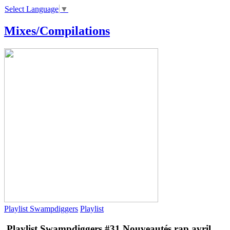
Select Language
▼
Mixes/Compilations
Playlist Swampdiggers
Playlist
Playlist Swampdiggers #31
Nouveautés rap avril