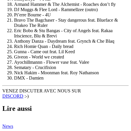
Armand Hammer & The Alchemist - Roaches don’t fly
DJ Muggs & Flee Lord - Rammellzee (outro)
Pi’erre Bourne - 4U
Bravo The Bagchaser - Stay dangerous feat. Blueface &
Drakeo The Ruler
Eric Bobo & Stu Bangas - City of Angels feat. Rakaa
Iriscience, Blu & Brevi
Anthony Danza - Daydream feat. Grynch & Che Blaq
Rich Homie Quan - Daily bread
Gunna - Came out feat. Lil Keed
Giveon - World we created
Ayochillmannn - Flower vase feat. Valee
Sematary - Crucifixion
Nick Hakim - Moonman feat. Roy Nathanson
DMX - Damien
VENEZ DISCUTER AVEC NOUS SUR
DISCORD
:-)
Lire aussi
News