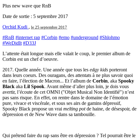
Plus new wave que RnB
Date de sortie : 5 septembre 2017
Orchid Kudi
,
le 25 septembre 2017
#RnB
#internet rap
#Corbin
#emo
#underground
#Shlohmo
#WeDidIt
#D33J
L’attente était longue mais elle valait le coup, le premier album de
Corbin est un chef d’oeuvre.
2017. Quelle année. Une année que tous les
edgy kids
porteront
dans leurs coeurs. Des ouragans, des attentats à ne plus savoir quoi
en faire, l’élection de Macron... Et l’album de
Corbin
, aka
Spooky
Black
aka
Lil Spook
. Avant même d’aller plus loin, je dois vous
avertir, l’écoute de cet OMNI ("Objet Musical Non Identifié") n’est
pas sans risque. En effet, on rentre dans le domaine de l’émotion
pure, vivace et viscérale, et sous ses airs de gamins dépressif,
Spooky Black propose un vrai
melting pot
de haine, de désespoir, de
dépression et de New Wave dans sa tambouille.
Qui prétend faire du rap sans être en dépression ? Tel pourrait être le