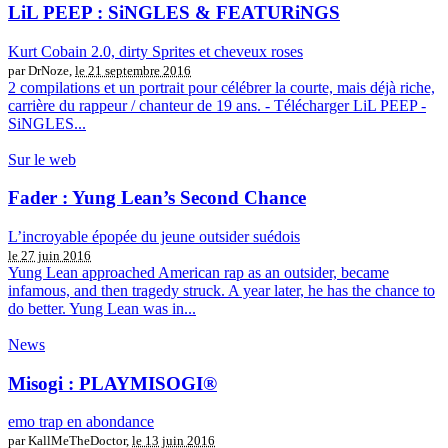
LiL PEEP : SiNGLES & FEATURiNGS
Kurt Cobain 2.0, dirty Sprites et cheveux roses
par DrNoze,
le 21 septembre 2016
2 compilations et un portrait pour célébrer la courte, mais déjà riche,
carrière du rappeur / chanteur de 19 ans. - Télécharger LiL PEEP -
SiNGLES...
Sur le web
Fader : Yung Lean’s Second Chance
L’incroyable épopée du jeune outsider suédois
le 27 juin 2016
Yung Lean approached American rap as an outsider, became
infamous, and then tragedy struck. A year later, he has the chance to
do better. Yung Lean was in...
News
Misogi : PLAYMISOGI®
emo trap en abondance
par KallMeTheDoctor,
le 13 juin 2016