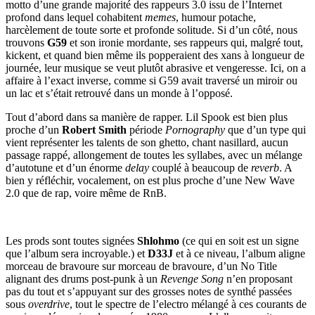
motto d’une grande majorité des rappeurs 3.0 issu de l’Internet
profond dans lequel cohabitent
memes
, humour potache,
harcèlement de toute sorte et profonde solitude. Si d’un côté, nous
trouvons
G59
et son ironie mordante, ses rappeurs qui, malgré tout,
kickent, et quand bien même ils popperaient des xans à longueur de
journée, leur musique se veut plutôt abrasive et vengeresse. Ici, on a
affaire à l’exact inverse, comme si G59 avait traversé un miroir ou
un lac et s’était retrouvé dans un monde à l’opposé.
Tout d’abord dans sa manière de rapper. Lil Spook est bien plus
proche d’un
Robert Smith
période
Pornography
que d’un type qui
vient représenter les talents de son ghetto, chant nasillard, aucun
passage rappé, allongement de toutes les syllabes, avec un mélange
d’autotune et d’un énorme
delay
couplé à beaucoup de
reverb
. A
bien y réfléchir, vocalement, on est plus proche d’une New Wave
2.0 que de rap, voire même de RnB.
Les prods sont toutes signées
Shlohmo
(ce qui en soit est un signe
que l’album sera incroyable.) et
D33J
et à ce niveau, l’album aligne
morceau de bravoure sur morceau de bravoure, d’un No Title
alignant des drums post-punk à un
Revenge Song
n’en proposant
pas du tout et s’appuyant sur des grosses notes de synthé passées
sous
overdrive
, tout le spectre de l’electro mélangé à ces courants de