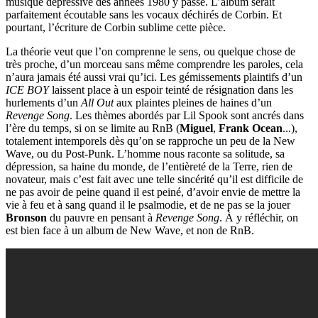
musique dépressive des années 1980 y passe. L’album serait
parfaitement écoutable sans les vocaux déchirés de Corbin. Et
pourtant, l’écriture de Corbin sublime cette pièce.
La théorie veut que l’on comprenne le sens, ou quelque chose de
très proche, d’un morceau sans même comprendre les paroles, cela
n’aura jamais été aussi vrai qu’ici. Les gémissements plaintifs d’un
ICE BOY
laissent place à un espoir teinté de résignation dans les
hurlements d’un
All Out
aux plaintes pleines de haines d’un
Revenge Song
. Les thèmes abordés par Lil Spook sont ancrés dans
l’ère du temps, si on se limite au RnB (
Miguel
,
Frank Ocean
...),
totalement intemporels dès qu’on se rapproche un peu de la New
Wave, ou du Post-Punk. L’homme nous raconte sa solitude, sa
dépression, sa haine du monde, de l’entièreté de la Terre, rien de
novateur, mais c’est fait avec une telle sincérité qu’il est difficile de
ne pas avoir de peine quand il est peiné, d’avoir envie de mettre la
vie à feu et à sang quand il le psalmodie, et de ne pas se la jouer
Bronson
du pauvre en pensant à
Revenge Song
. À y réfléchir, on
est bien face à un album de New Wave, et non de RnB.