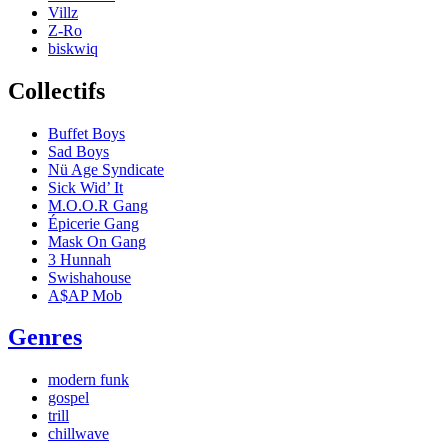
Villz
Z-Ro
biskwiq
Collectifs
Buffet Boys
Sad Boys
Nü Age Syndicate
Sick Wid’ It
M.O.O.R Gang
Épicerie Gang
Mask On Gang
3 Hunnah
Swishahouse
A$AP Mob
Genres
modern funk
gospel
trill
chillwave