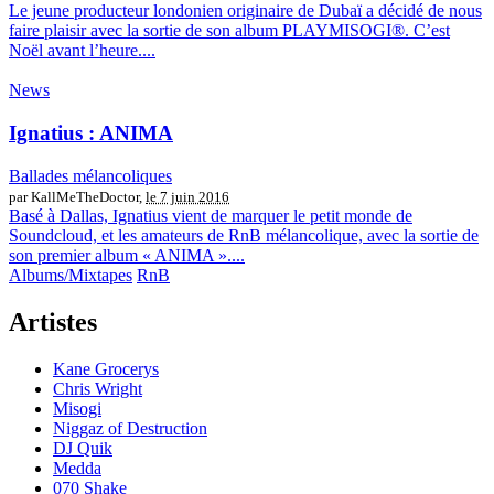
Le jeune producteur londonien originaire de Dubaï a décidé de nous
faire plaisir avec la sortie de son album PLAYMISOGI®. C’est
Noël avant l’heure....
News
Ignatius : ANIMA
Ballades mélancoliques
par KallMeTheDoctor,
le 7 juin 2016
Basé à Dallas, Ignatius vient de marquer le petit monde de
Soundcloud, et les amateurs de RnB mélancolique, avec la sortie de
son premier album « ANIMA »....
Albums/Mixtapes
RnB
Artistes
Kane Grocerys
Chris Wright
Misogi
Niggaz of Destruction
DJ Quik
Medda
070 Shake