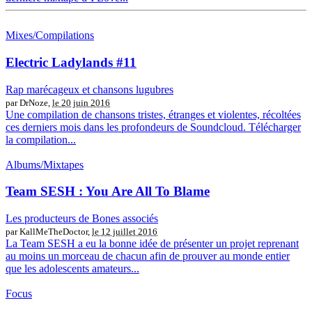
Mixes/Compilations
Electric Ladylands #11
Rap marécageux et chansons lugubres
par DrNoze,
le 20 juin 2016
Une compilation de chansons tristes, étranges et violentes, récoltées
ces derniers mois dans les profondeurs de Soundcloud. Télécharger
la compilation...
Albums/Mixtapes
Team SESH : You Are All To Blame
Les producteurs de Bones associés
par KallMeTheDoctor,
le 12 juillet 2016
La Team SESH a eu la bonne idée de présenter un projet reprenant
au moins un morceau de chacun afin de prouver au monde entier
que les adolescents amateurs...
Focus