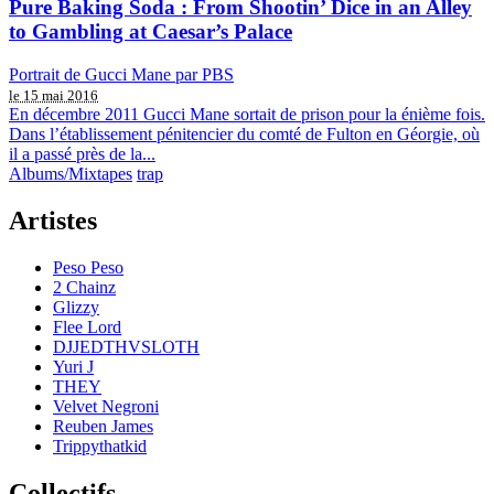
Pure Baking Soda : From Shootin’ Dice in an Alley
to Gambling at Caesar’s Palace
Portrait de Gucci Mane par PBS
le 15 mai 2016
En décembre 2011 Gucci Mane sortait de prison pour la énième fois.
Dans l’établissement pénitencier du comté de Fulton en Géorgie, où
il a passé près de la...
Albums/Mixtapes
trap
Artistes
Peso Peso
2 Chainz
Glizzy
Flee Lord
DJJEDTHVSLOTH
Yuri J
THEY
Velvet Negroni
Reuben James
Trippythatkid
Collectifs