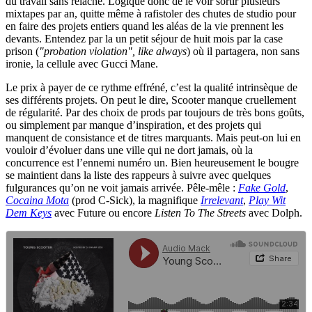
du travail sans relâche. Logique donc de le voir sortir plusieurs
mixtapes par an, quitte même à rafistoler des chutes de studio pour
en faire des projets entiers quand les aléas de la vie prennent les
devants. Entendez par la un petit séjour de huit mois par la case
prison (
"probation violation", like always
) où il partagera, non sans
ironie, la cellule avec Gucci Mane.
Le prix à payer de ce rythme effréné, c’est la qualité intrinsèque de
ses différents projets. On peut le dire, Scooter manque cruellement
de régularité. Par des choix de prods par toujours de très bons goûts,
ou simplement par manque d’inspiration, et des projets qui
manquent de consistance et de titres marquants. Mais peut-on lui en
vouloir d’évoluer dans une ville qui ne dort jamais, où la
concurrence est l’ennemi numéro un. Bien heureusement le bougre
se maintient dans la liste des rappeurs à suivre avec quelques
fulgurances qu’on ne voit jamais arrivée. Pêle-mêle :
Fake Gold
,
Cocaina Mota
(prod C-Sick), la magnifique
Irrelevant
,
Play Wit
Dem Keys
avec Future ou encore
Listen To The Streets
avec Dolph.