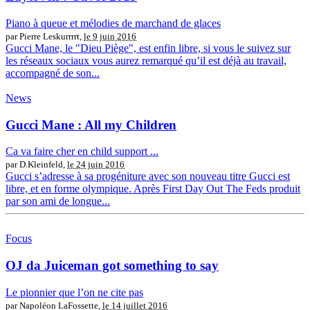
Piano à queue et mélodies de marchand de glaces
par Pierre Leskurrrrt,
le 9 juin 2016
Gucci Mane, le "Dieu Piège", est enfin libre, si vous le suivez sur
les réseaux sociaux vous aurez remarqué qu’il est déjà au travail,
accompagné de son...
News
Gucci Mane : All my Children
Ca va faire cher en child support ...
par D.Kleinfeld,
le 24 juin 2016
Gucci s’adresse à sa progéniture avec son nouveau titre Gucci est
libre, et en forme olympique. Après First Day Out The Feds produit
par son ami de longue...
Focus
OJ da Juiceman got something to say
Le pionnier que l’on ne cite pas
par Napoléon LaFossette,
le 14 juillet 2016