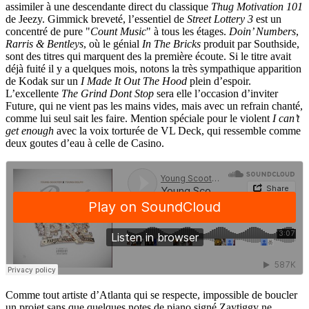
assimiler à une descendante direct du classique
Thug Motivation 101
de Jeezy. Gimmick breveté, l’essentiel de
Street Lottery 3
est un
concentré de pure "
Count Music
" à tous les étages.
Doin’ Numbers
,
Rarris & Bentleys
, où le génial
In The Bricks
produit par Southside,
sont des titres qui marquent des la première écoute. Si le titre avait
déjà fuité il y a quelques mois, notons la très sympathique apparition
de Kodak sur un
I Made It Out The Hood
plein d’espoir.
L’excellente
The Grind Dont Stop
sera elle l’occasion d’inviter
Future, qui ne vient pas les mains vides, mais avec un refrain chanté,
comme lui seul sait les faire. Mention spéciale pour le violent
I can’t
get enough
avec la voix torturée de VL Deck, qui ressemble comme
deux goutes d’eau à celle de Casino.
Comme tout artiste d’Atlanta qui se respecte, impossible de boucler
un projet sans que quelques notes de piano signé Zaytiggy ne