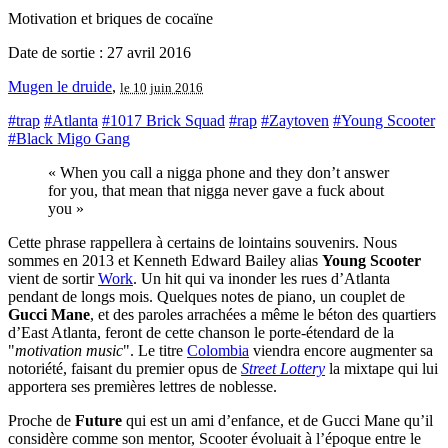
Motivation et briques de cocaïne
Date de sortie : 27 avril 2016
Mugen le druide
,
le 10 juin 2016
#trap
#Atlanta
#1017 Brick Squad
#rap
#Zaytoven
#Young Scooter
#Black Migo Gang
« When you call a nigga phone and they don’t answer
for you, that mean that nigga never gave a fuck about
you »
Cette phrase rappellera à certains de lointains souvenirs. Nous
sommes en 2013 et Kenneth Edward Bailey alias
Young Scooter
vient de sortir
Work
. Un hit qui va inonder les rues d’Atlanta
pendant de longs mois. Quelques notes de piano, un couplet de
Gucci Mane
, et des paroles arrachées a même le béton des quartiers
d’East Atlanta, feront de cette chanson le porte-étendard de la
"
motivation music
". Le titre
Colombia
viendra encore augmenter sa
notoriété, faisant du premier opus de
Street Lottery
la mixtape qui lui
apportera ses premières lettres de noblesse.
Proche de
Future
qui est un ami d’enfance, et de Gucci Mane qu’il
considère comme son mentor, Scooter évoluait à l’époque entre le