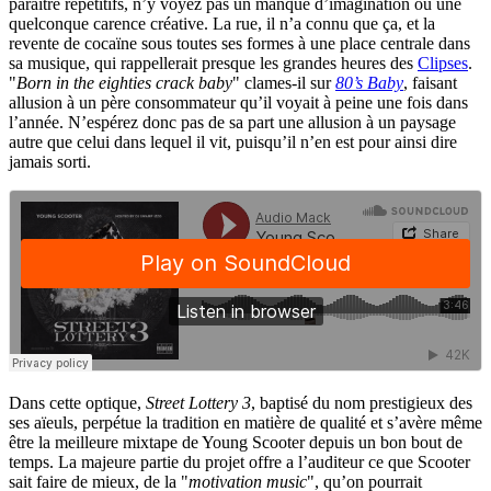
paraître répétitifs, n’y voyez pas un manque d’imagination ou une
quelconque carence créative. La rue, il n’a connu que ça, et la
revente de cocaïne sous toutes ses formes à une place centrale dans
sa musique, qui rappellerait presque les grandes heures des
Clipses
.
"
Born in the eighties crack baby
" clames-il sur
80’s Baby
, faisant
allusion à un père consommateur qu’il voyait à peine une fois dans
l’année. N’espérez donc pas de sa part une allusion à un paysage
autre que celui dans lequel il vit, puisqu’il n’en est pour ainsi dire
jamais sorti.
Dans cette optique,
Street Lottery 3
, baptisé du nom prestigieux des
ses aïeuls, perpétue la tradition en matière de qualité et s’avère même
être la meilleure mixtape de Young Scooter depuis un bon bout de
temps. La majeure partie du projet offre a l’auditeur ce que Scooter
sait faire de mieux, de la "
motivation music
", qu’on pourrait