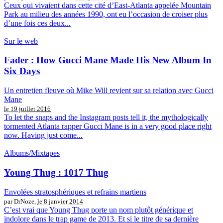
Ceux qui vivaient dans cette cité d’East-Atlanta appelée Mountain
Park au milieu des années 1990, ont eu l’occasion de croiser plus
d’une fois ces deux...
Sur le web
Fader : How Gucci Mane Made His New Album In
Six Days
Un entretien fleuve où Mike Will revient sur sa relation avec Gucci
Mane
le 19 juillet 2016
To let the snaps and the Instagram posts tell it, the mythologically
tormented Atlanta rapper Gucci Mane is in a very good place right
now. Having just come...
Albums/Mixtapes
Young Thug : 1017 Thug
Envolées stratosphériques et refrains martiens
par DrNoze,
le 8 janvier 2014
C’est vrai que Young Thug porte un nom plutôt générique et
indolore dans le trap game de 2013. Et si le titre de sa dernière