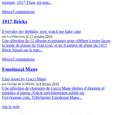
mixtape, 1017 Thug, est tout...
Mixes/Compilations
1017 Brickz
Everyday my birthday, now watch me bake cake
par La rédaction,
le 17 octobre 2016
Une sélection de 12 albums et mixtapes pour célébrer à notre façon
la sortie de prison du Trap God, et les 9 années de règne du 1017
Brick Squad sur la trap...
Mixes/Compilations
Emotional Mane
Emo songs by Gucci Mane
par George de la Maille,
le 9 février 2016
Une sélection de chansons de Gucci Mane pleines d’émotion et
remplies d’amour. Article précédemment publié sur
Foxylounge.com. Télécharger Emotional Mane...
Sur le web