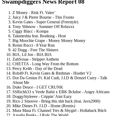
Swampdiggers News Report 08
Z Money - Risk Ft. Valee’
Juicy J & Pierre Bourne - This Fronto
Kevin Gates - Super General (Freestyle)
Tony Shhnow - Summer Off Relaxxx
Ciggy Blacc - Kompa
Talameshia feat. Beatking - Heat
Big Moochie Grape - Money Money Money
Renni Rucci - 8 Year Run
42 Dugg - Free The Shiners
BIA, Lil Jon - BIA BIA
ZahSosaa - Stripper Anthem
CHETTA - Long Way From the Bottom
Percy Keith - Day of the Dead
Rob49 Ft. Kevin Gates & Birdman - Hustler V2
Dot Da Genius Ft. Kid Cudi, J.I.D & Denzel Curry - Talk
About Me
Duke Deuce - I GET CRUNK
SSRichh33 x Verde Babii x EBK Bckdoe - Angry Africans
DoggyStyleeee - Crippin’ Aint Eazy
Rico 2 Smoove - Bring this shit back (feat. Javn2900)
Mike Dimes Ft. J.I.D - Home (Remix)
Mura Masa Ft. Channel Tres & Shygirl - Hollaback Bitch
Azealia Banks - I Rule The World