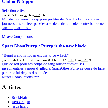
Chillin-N-Sippin
Sélection estivale
par Gho$tFrieza,
le 16 août 2016
Mix de morceaux de rap pour profiter de l’été. La bande son des
journées ensoleillées passées à se détendre au soleil, entre barbecues
sans fin, batailles...
Mixes/Compilations
SpaceGhostPurrp : Purrp is the new black
“Being weird is not an excuse to be whack”
par KallMeTheDoctor & rimrimrim & Tibo BRTZ,
le 13 février 2019
Que ce soit pour ses coups de sang numériques ou ses
instrumentales venues d’ailleurs, SpaceGhostPurrp ne cesse de faire
parler de lui depuis des années....
Mixes/Compilations
trap
Artistes
BrickFlair
Reo Cragun
jesus lizard