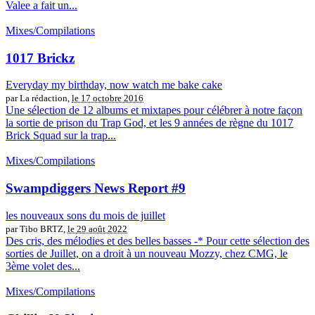
Valee a fait un...
Mixes/Compilations
1017 Brickz
Everyday my birthday, now watch me bake cake
par La rédaction,
le 17 octobre 2016
Une sélection de 12 albums et mixtapes pour célébrer à notre façon
la sortie de prison du Trap God, et les 9 années de règne du 1017
Brick Squad sur la trap...
Mixes/Compilations
Swampdiggers News Report #9
les nouveaux sons du mois de juillet
par Tibo BRTZ,
le 29 août 2022
Des cris, des mélodies et des belles basses -* Pour cette sélection des
sorties de Juillet, on a droit à un nouveau Mozzy, chez CMG, le
3ème volet des...
Mixes/Compilations