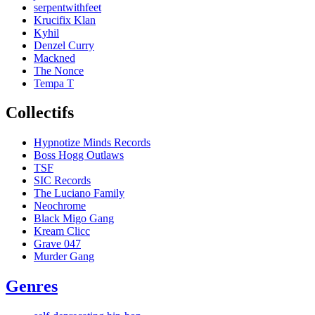
serpentwithfeet
Krucifix Klan
Kyhil
Denzel Curry
Mackned
The Nonce
Tempa T
Collectifs
Hypnotize Minds Records
Boss Hogg Outlaws
TSF
SIC Records
The Luciano Family
Neochrome
Black Migo Gang
Kream Clicc
Grave 047
Murder Gang
Genres