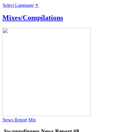
Select Language
▼
Mixes/Compilations
News Report
Mix
Swampdiggers News Report #8