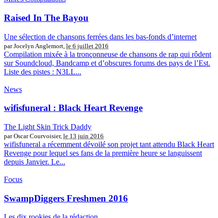
Raised In The Bayou
Une sélection de chansons ferrées dans les bas-fonds d’internet
par Jocelyn Anglemort,
le 6 juillet 2016
Compilation mixée à la tronçonneuse de chansons de rap qui rôdent
sur Soundcloud, Bandcamp et d’obscures forums des pays de l’Est.
Liste des pistes : N3LL...
News
wifisfuneral : Black Heart Revenge
The Light Skin Trick Daddy
par Oscar Courvoisier,
le 13 juin 2016
wifisfuneral a récemment dévoilé son projet tant attendu Black Heart
Revenge pour lequel ses fans de la première heure se languissent
depuis Janvier. Le...
Focus
SwampDiggers Freshmen 2016
Les dix rookies de la rédaction