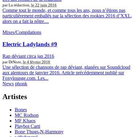
par La rédaction,
le 22 juin 2016
Comme tout le monde, et comme tous les ans, nous n’étions pas
particulièrement emballés par la sélection des rookies 2016 d’XXL,
alors on a fait la nôtre....
Mixes/Compilations
Electric Ladylands #9
Rap déviant circa jan 2016
par DrNoze,
le 4 février 2016
Une sélection de chansons de rap déviant, glanées sur Soundcloud
aux alentours de janvier 2016. Article précédemment publié sur
Foxylounge.com. Les...
News
phonk
Artistes
Bones
MC Rodson
MF Khaos
Playboi Carti
Bone Thugs-N-Harmony