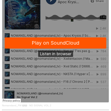
Nomansland_FM 📟📟
·
NO SIGNAL VOL.2