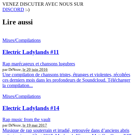
VENEZ DISCUTER AVEC NOUS SUR
DISCORD
:-)
Lire aussi
Mixes/Compilations
Electric Ladylands #11
Rap marécageux et chansons lugubres
par DrNoze,
le 20 juin 2016
Une compilation de chansons tristes, étranges et violentes, récoltées
ces derniers mois dans les profondeurs de Soundcloud. Télécharger
la compilation...
Mixes/Compilations
Electric Ladylands #14
Rap music from the vault
par DrNoze,
le 19 mai 2017
Musique de rap souterrain et irradié, retrouvée dans d’anciens abris