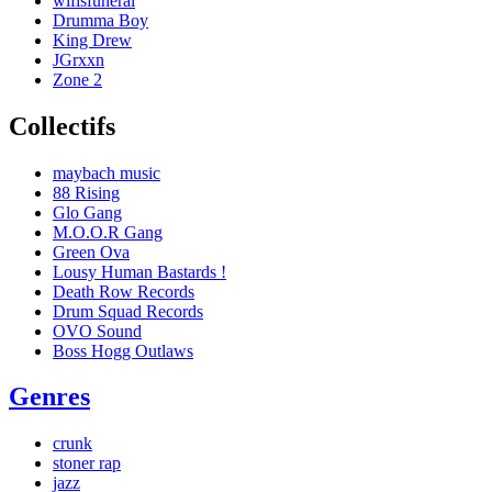
wifisfuneral
Drumma Boy
King Drew
JGrxxn
Zone 2
Collectifs
maybach music
88 Rising
Glo Gang
M.O.O.R Gang
Green Ova
Lousy Human Bastards !
Death Row Records
Drum Squad Records
OVO Sound
Boss Hogg Outlaws
Genres
crunk
stoner rap
jazz