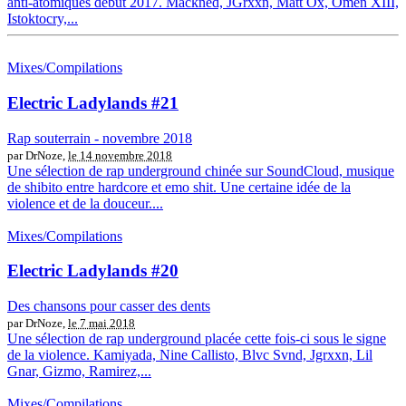
anti-atomiques début 2017. Mackned, JGrxxn, Matt Ox, Omen XIII,
Istoktocry,...
Mixes/Compilations
Electric Ladylands #21
Rap souterrain - novembre 2018
par DrNoze,
le 14 novembre 2018
Une sélection de rap underground chinée sur SoundCloud, musique
de shibito entre hardcore et emo shit. Une certaine idée de la
violence et de la douceur....
Mixes/Compilations
Electric Ladylands #20
Des chansons pour casser des dents
par DrNoze,
le 7 mai 2018
Une sélection de rap underground placée cette fois-ci sous le signe
de la violence. Kamiyada, Nine Callisto, Blvc Svnd, Jgrxxn, Lil
Gnar, Gizmo, Ramirez,...
Mixes/Compilations