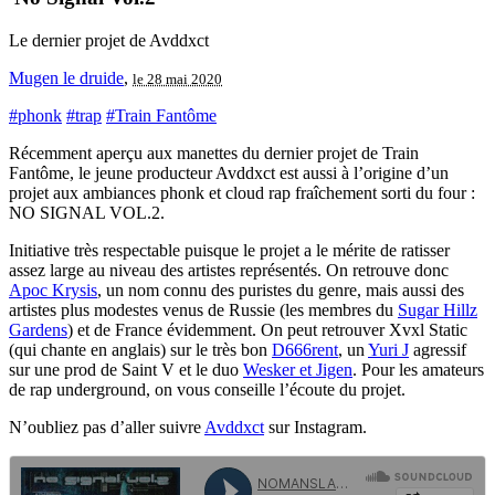
Le dernier projet de Avddxct
Mugen le druide
,
le 28 mai 2020
#phonk
#trap
#Train Fantôme
Récemment aperçu aux manettes du dernier projet de Train
Fantôme, le jeune producteur Avddxct est aussi à l’origine d’un
projet aux ambiances phonk et cloud rap fraîchement sorti du four :
NO SIGNAL VOL.2.
Initiative très respectable puisque le projet a le mérite de ratisser
assez large au niveau des artistes représentés. On retrouve donc
Apoc Krysis
, un nom connu des puristes du genre, mais aussi des
artistes plus modestes venus de Russie (les membres du
Sugar Hillz
Gardens
) et de France évidemment. On peut retrouver Xvxl Static
(qui chante en anglais) sur le très bon
D666rent
, un
Yuri J
agressif
sur une prod de Saint V et le duo
Wesker et Jigen
. Pour les amateurs
de rap underground, on vous conseille l’écoute du projet.
N’oubliez pas d’aller suivre
Avddxct
sur Instagram.