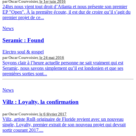
par Oscar Courvoisier,
le 1er juin 2016
24hrs nous vient tout droit d’Atlanta et nous présente son premier
EP "Open". À la première écoute, il est dur de croire qu’il s’agit du
premier projet de ce...
News
Seramic : Found
Electro soul & gospel
par Oscar Courvoisier,
le 24 mai 2016
Soyons clair à l’heure actuelle personne ne sait vraiment qui est
Seramic, nous savons simplement qu’il est londonien et que ses
premières sorties sont...
News
Villz : Loyalty, la confirmation
par Oscar Courvoisier,
le 6 février 2017
Villz, artiste RnB originaire de Floride revient avec un nouveau
single, Loyalty, premier extrait de son nouveau projet qui devrait
sortir courant 2017....