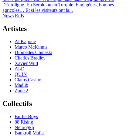
l’Euroligue. En Serbie ou en Turquie. Fumigènes, bombes
agricoles… Et si les visiteurs ont la...
News
RnB
Artistes
Al Kapone
Marco McKinnis
Diomedes Chinaski
Charles Bradley
Xavier Wulf
Al-D
QUIÑ
Clams Casino
Madlib
Zone 2
Collectifs
Buffet Boys
88 Rising
Neuro$kp
Bankroll Mafia