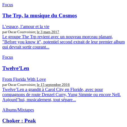
Focus
The Trp, la musique du Cosmos
L’espace, l’amour et la vie
par Oscar Courvoisier,
le 3 mars 2017
Le groupe The Trp revient avec un nouveau morceau planant,
"Before you know it", potentiel second extrait de leur premier album
qui devrait sortir courant...
Focus
Twelve’Len
From Florida With Love
par Oscar Courvoisier,
le 15 septembre 2016
Twelve’Len a grandit à Carol City en Floride, avec pour
compagnons de route Denzel Curry, Yung Simmie ou encore Nell.
Aujourd’hui, musicalement, tout sépare...
Albums/Mixtapes
Choker : Peak