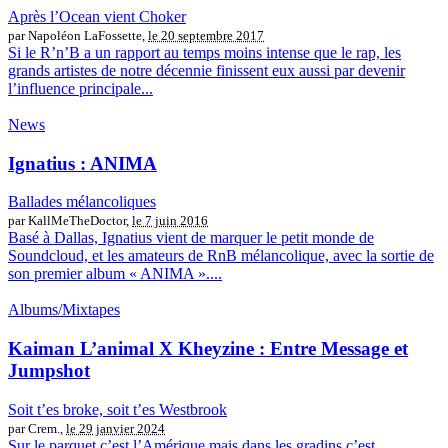
Après l’Ocean vient Choker
par Napoléon LaFossette,
le 20 septembre 2017
Si le R’n’B a un rapport au temps moins intense que le rap, les
grands artistes de notre décennie finissent eux aussi par devenir
l’influence principale...
News
Ignatius : ANIMA
Ballades mélancoliques
par KallMeTheDoctor,
le 7 juin 2016
Basé à Dallas, Ignatius vient de marquer le petit monde de
Soundcloud, et les amateurs de RnB mélancolique, avec la sortie de
son premier album « ANIMA »....
Albums/Mixtapes
Kaiman L’animal X Kheyzine : Entre Message et
Jumpshot
Soit t’es broke, soit t’es Westbrook
par Crem.,
le 29 janvier 2024
Sur le parquet c’est l’Amérique mais dans les gradins c’est