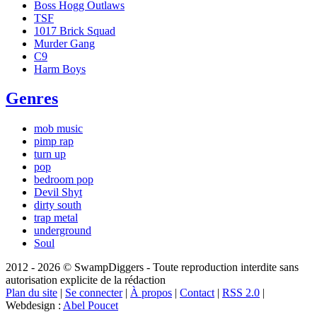
Boss Hogg Outlaws
TSF
1017 Brick Squad
Murder Gang
C9
Harm Boys
Genres
mob music
pimp rap
turn up
pop
bedroom pop
Devil Shyt
dirty south
trap metal
underground
Soul
2012 - 2026 © SwampDiggers - Toute reproduction interdite sans
autorisation explicite de la rédaction
Plan du site
|
Se connecter
|
À propos
|
Contact
|
RSS 2.0
|
Webdesign :
Abel Poucet