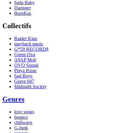
Sada Baby
Daringer
BurnKas
Collectifs
Raider Klan
maybach music
G*59 RECORD$
Green Ova
A$AP Mob
OVO Sound
Playa Posse
Sad Boys
Grave 047
Midnight Society
Genres
love songs
bounce
chillwave
G-funk