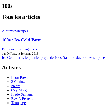
100s
Tous les articles
Albums/Mixtapes
100s : Ice Cold Perm
Permanentes nuageuses
par DrNoze,
le 1er mars 2013
Ice Cold Perm, le premier projet de 100s était une des bonnes surprise
Artistes
Leon Power
2 Chainz
Necro
City Morgue
Fredo Santana
R.A.P. Ferreira
Tenngage