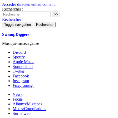
Accéder directement au contenu
Rechercher :
Rechercher
Toggle navigation
Rechercher
SwampDiggers
Musique marécageuse
Discord
Spotify
Apple Music
Soundcloud
Twitter
Facebook
Instagram
FoxyLounge
News
Focus
Albums/Mixtapes
Mixes/Compilations
Sur le web