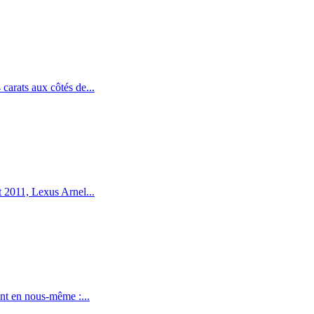
arats aux côtés de...
 2011, Lexus Arnel...
nt en nous-même :...