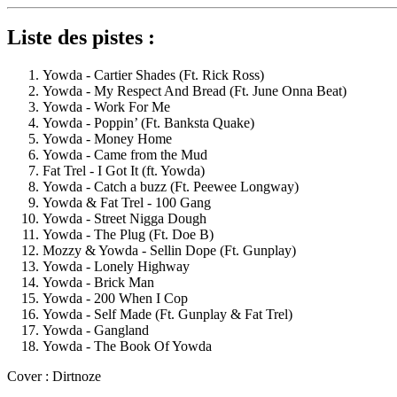
Liste des pistes :
Yowda - Cartier Shades (Ft. Rick Ross)
Yowda - My Respect And Bread (Ft. June Onna Beat)
Yowda - Work For Me
Yowda - Poppin’ (Ft. Banksta Quake)
Yowda - Money Home
Yowda - Came from the Mud
Fat Trel - I Got It (ft. Yowda)
Yowda - Catch a buzz (Ft. Peewee Longway)
Yowda & Fat Trel - 100 Gang
Yowda - Street Nigga Dough
Yowda - The Plug (Ft. Doe B)
Mozzy & Yowda - Sellin Dope (Ft. Gunplay)
Yowda - Lonely Highway
Yowda - Brick Man
Yowda - 200 When I Cop
Yowda - Self Made (Ft. Gunplay & Fat Trel)
Yowda - Gangland
Yowda - The Book Of Yowda
Cover : Dirtnoze