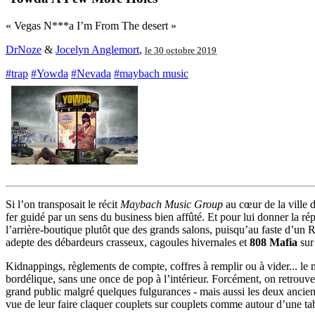
« Vegas N***a I’m From The desert »
DrNoze
&
Jocelyn Anglemort
,
le 30 octobre 2019
#trap
#Yowda
#Nevada
#maybach music
Si l’on transposait le récit
Maybach Music Group
au cœur de la ville
fer guidé par un sens du business bien affûté. Et pour lui donner la ré
l’arrière-boutique plutôt que des grands salons, puisqu’au faste d’un
adepte des débardeurs crasseux, cagoules hivernales et
808 Mafia
sur
Kidnappings, règlements de compte, coffres à remplir ou à vider... le
bordélique, sans une once de pop à l’intérieur. Forcément, on retro
grand public malgré quelques fulgurances - mais aussi les deux ancie
vue de leur faire claquer couplets sur couplets comme autour d’une ta