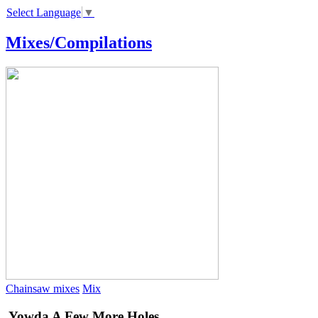
Select Language
▼
Mixes/Compilations
Chainsaw mixes
Mix
Yowda
A Few More Holes