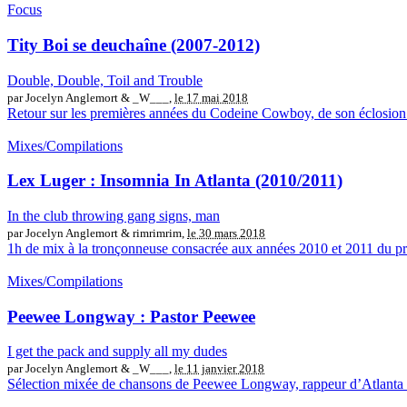
Focus
Tity Boi se deuchaîne (2007-2012)
Double, Double, Toil and Trouble
par Jocelyn Anglemort & _W___,
le 17 mai 2018
Retour sur les premières années du Codeine Cowboy, de son éclosion 
Mixes/Compilations
Lex Luger : Insomnia In Atlanta (2010/2011)
In the club throwing gang signs, man
par Jocelyn Anglemort & rimrimrim,
le 30 mars 2018
1h de mix à la tronçonneuse consacrée aux années 2010 et 2011 du pr
Mixes/Compilations
Peewee Longway : Pastor Peewee
I get the pack and supply all my dudes
par Jocelyn Anglemort & _W___,
le 11 janvier 2018
Sélection mixée de chansons de Peewee Longway, rappeur d’Atlanta qu