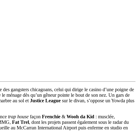
e des gangsters chicagoans, celui qui dirige le casino d’une poigne de
re le ménage dès qu’un gêneur pointe le bout de son nez. Un gars de
marbre au sol et
Justice League
sur le divan, s’oppose un Yowda plus
iance
trap house
façon
Frenchie
&
Wooh da Kid
: musclée,
e MMG,
Fat Trel
, dont les projets passent également sous le radar du
ueille au McCarran International Airport puis enferme en studio en