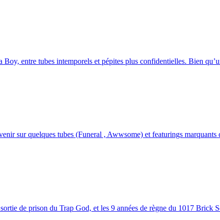
y, entre tubes intemporels et pépites plus confidentielles. Bien qu’un
venir sur quelques tubes (Funeral , Awwsome) et featurings marquants d
sortie de prison du Trap God, et les 9 années de règne du 1017 Brick Sq