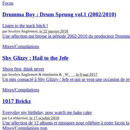
Focus
Drumma Boy : Drum Sprung vol.1 (2002/2010)
Listen to the track bitch !
par Jocelyn Anglemort,
le 22 janvier 2018
Une sélection qui brosse la période 2002-2010 du producteur Drumma Bo
Mixes/Compilations
Shy Glizzy : Hail to the Jefe
Shoot first, think never
par Jocelyn Anglemort & rimrimrim & _W___,
le 9 mai 2017
Un mix consacré à Shy Glizzy / Jefe et qui se veut une occasion de re
Mixes/Compilations
1017 Brickz
Everyday my birthday, now watch me bake cake
par La rédaction,
le 17 octobre 2016
Une sélection de 12 albums et mixtapes pour célébrer à notre façon la 
Mixes/Compilations
trap