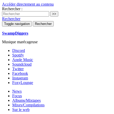
Accéder directement au contenu
Rechercher :
Rechercher
Toggle navigation
Rechercher
SwampDiggers
Musique marécageuse
Discord
Spotify
Apple Music
Soundcloud
Twitter
Facebook
Instagram
FoxyLounge
News
Focus
Albums/Mixtapes
Mixes/Compilations
Sur le web