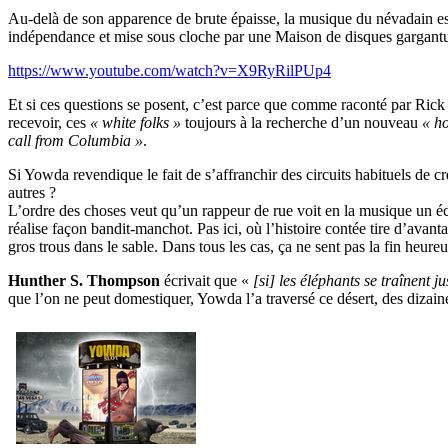
Au-delà de son apparence de brute épaisse, la musique du névadain e
indépendance et mise sous cloche par une Maison de disques gargant
https://www.youtube.com/watch?v=X9RyRilPUp4
Et si ces questions se posent, c’est parce que comme raconté par Rick
recevoir, ces
« white folks »
toujours à la recherche d’un nouveau
« h
call from Columbia »
.
Si Yowda revendique le fait de s’affranchir des circuits habituels de cré
autres ?
L’ordre des choses veut qu’un rappeur de rue voit en la musique un é
réalise façon bandit-manchot. Pas ici, où l’histoire contée tire d’avan
gros trous dans le sable. Dans tous les cas, ça ne sent pas la fin heureu
Hunther S. Thompson
écrivait que «
[si] les éléphants se traînent 
que l’on ne peut domestiquer, Yowda l’a traversé ce désert, des dizain