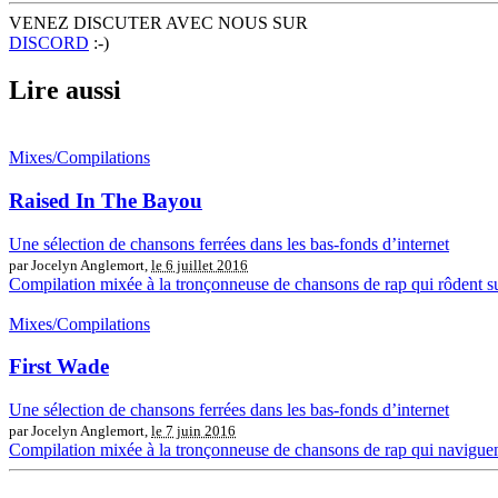
VENEZ DISCUTER AVEC NOUS SUR
DISCORD
:-)
Lire aussi
Mixes/Compilations
Raised In The Bayou
Une sélection de chansons ferrées dans les bas-fonds d’internet
par Jocelyn Anglemort,
le 6 juillet 2016
Compilation mixée à la tronçonneuse de chansons de rap qui rôdent s
Mixes/Compilations
First Wade
Une sélection de chansons ferrées dans les bas-fonds d’internet
par Jocelyn Anglemort,
le 7 juin 2016
Compilation mixée à la tronçonneuse de chansons de rap qui naviguent