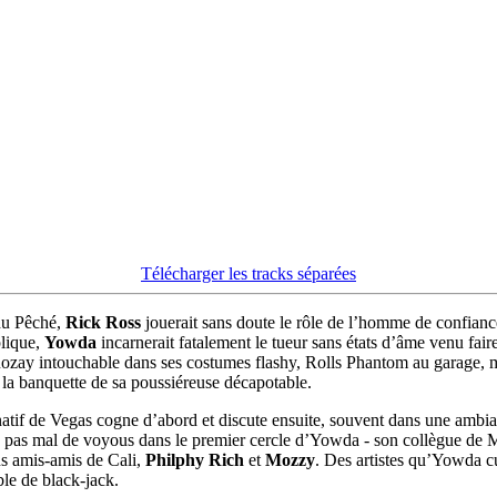
Télécharger les tracks séparées
 du Pêché,
Rick Ross
jouerait sans doute le rôle de l’homme de confianc
plique,
Yowda
incarnerait fatalement le tueur sans états d’âme venu fai
 Rozay intouchable dans ses costumes flashy, Rolls Phantom au garage, 
 la banquette de sa poussiéreuse décapotable.
 natif de Vegas cogne d’abord et discute ensuite, souvent dans une amb
uve pas mal de voyous dans le premier cercle d’Yowda - son collègue d
ns amis-amis de Cali,
Philphy Rich
et
Mozzy
. Des artistes qu’Yowda c
ble de black-jack.