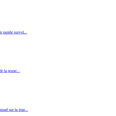
 rapide survol...
e la jeune...
uad sur la trap...