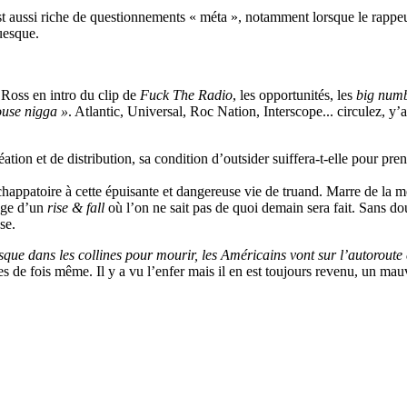
st aussi riche de questionnements « méta », notamment lorsque le rapp
uesque.
 Ross en intro du clip de
Fuck The Radio
, les opportunités, les
big num
ouse nigga »
. Atlantic, Universal, Roc Nation, Interscope... circulez, y’a
ation et de distribution, sa condition d’outsider suiffera-t-elle pour pre
chappatoire à cette épuisante et dangereuse vie de truand. Marre de la
tage d’un
rise & fall
où l’on ne sait pas de quoi demain sera fait. Sans dout
se.
jusque dans les collines pour mourir, les Américains vont sur l’autoroute
es de fois même. Il y a vu l’enfer mais il en est toujours revenu, un mau