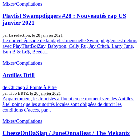
Mixes/Compilations
Playlist Swampdiggers #28 : Nouveautés rap US
janvier 2021
par La rédaction,
le 28 janvier 2021
Le nouvel épisode de la playlist mensuelle Swampdiggers est dehors
avec PlayThatBoiZay, Babytron, Celly Ru, Jay Critch, Larry June,
Bun B & Le$, Beeda...
Mixes/Compilations
Antilles Drill
de Chicago à Pointe-à-Pitre
par Tibo BRTZ,
le 26 janvier 2021
Apparemment, les touristes affluent en ce moment vers les Antilles,
à tel point que les autorités locales sont obligées de durcir les
conditions d’accès, par...
Mixes/Compilations
CheezeOnDaSlap / JuneOnnaBeat / The Mekanix