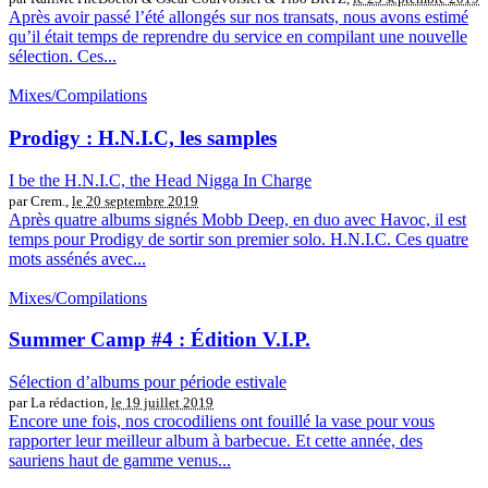
Après avoir passé l’été allongés sur nos transats, nous avons estimé
qu’il était temps de reprendre du service en compilant une nouvelle
sélection. Ces...
Mixes/Compilations
Prodigy : H.N.I.C, les samples
I be the H.N.I.C, the Head Nigga In Charge
par Crem.,
le 20 septembre 2019
Après quatre albums signés Mobb Deep, en duo avec Havoc, il est
temps pour Prodigy de sortir son premier solo. H.N.I.C. Ces quatre
mots assénés avec...
Mixes/Compilations
Summer Camp #4 : Édition V.I.P.
Sélection d’albums pour période estivale
par La rédaction,
le 19 juillet 2019
Encore une fois, nos crocodiliens ont fouillé la vase pour vous
rapporter leur meilleur album à barbecue. Et cette année, des
sauriens haut de gamme venus...