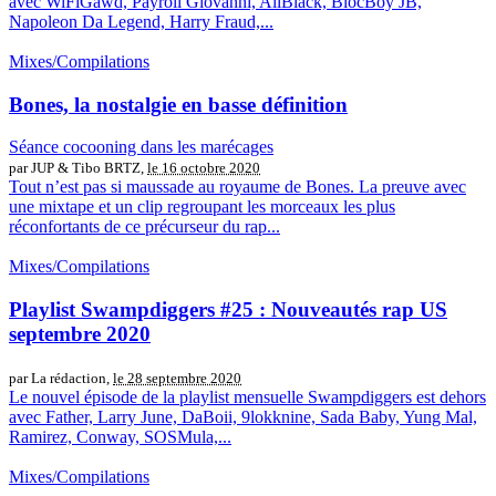
avec WiFiGawd, Payroll Giovanni, AllBlack, BlocBoy JB,
Napoleon Da Legend, Harry Fraud,...
Mixes/Compilations
Bones, la nostalgie en basse définition
Séance cocooning dans les marécages
par JUP & Tibo BRTZ,
le 16 octobre 2020
Tout n’est pas si maussade au royaume de Bones. La preuve avec
une mixtape et un clip regroupant les morceaux les plus
réconfortants de ce précurseur du rap...
Mixes/Compilations
Playlist Swampdiggers #25 : Nouveautés rap US
septembre 2020
par La rédaction,
le 28 septembre 2020
Le nouvel épisode de la playlist mensuelle Swampdiggers est dehors
avec Father, Larry June, DaBoii, 9lokknine, Sada Baby, Yung Mal,
Ramirez, Conway, SOSMula,...
Mixes/Compilations