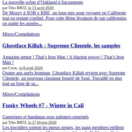
La nouvelle scène d’Oakland à Sacramento
par Tibo BRTZ,
le 13 avril 2020
De Mozzy à SOB x RBE, un long mix pour voyager en Californie
tout en restant confiné. Pour cette 8ème livraison de rap californien,
on quitte les années...
Mixes/Compilations
Ghostface Killah : Supreme Clientele, les samples
Amazing armor ! That’s Iron Man ! A blazing power ! That’s Iron
Man !
par Crem.,
le 8 avril 2020
Quatre ans après Ironman, Ghostface Killah revient avec Supreme
Clientele, un nouveau classique bourré de Soul. Travaillé en duo
tout au long de sa...
Mixes/Compilations
Funky Wheels #7 - Winter in Cali
Gangsigns et bandanas sous palmiers enneigés
par Tibo BRTZ,
le 27 février 2020
Les lowriders sortent les pneux neiges, les gang members enfilent