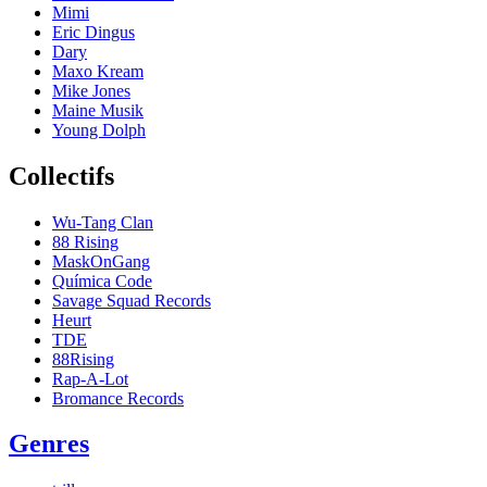
Mimi
Eric Dingus
Dary
Maxo Kream
Mike Jones
Maine Musik
Young Dolph
Collectifs
Wu-Tang Clan
88 Rising
MaskOnGang
Química Code
Savage Squad Records
Heurt
TDE
88Rising
Rap-A-Lot
Bromance Records
Genres