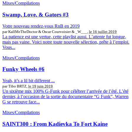
Mixes/Compilations
Swamp, Love, & Gators #3
Votre nouveau rendez-vous RnB en 2019
par KallMeTheDoctor & Oscar Courvoisier & _W___,
le 16 juillet 2019
La patience est une vertue, cette playlist aussi. L’attente fut longue,
mais pas vaine. Voici notre toute nouvelle sélection, prête à l’emploi.
Vous...
Mixes/Compilations
Funky Wheels #6
Yeah, it’s a lil bit different ...
par Tibo BRTZ,
le 19 juin 2019
Un sixième mix 100% G-Funk pour célébrer l’arrivée de l’été. L’été
dernier, à l’occasion de la sortie du documentaire “G Funk”, Warren
G se retrouve face...
Mixes/Compilations
SAINT300 : From Kadievka To Fort Kaine