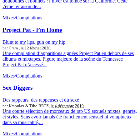
doudounes et bonnets : l’hiver est tombé sur la Californie. Cette
7ème livraison de...
Mixes/Compilations
Project Pat - I’m Home
Blunt to my lips, gun on my hip
par Crem.,
le 12 février 2020
Une compilation d’apparitions signées Project Pat en dehors de ses
albums et mixtapes. Figure majeure de la scène du Tennessee
Project Pat n’a cessé...
Mixes/Compilations
Sex Diggers
Des rappeurs, des rappeuses et du sexe
par Krapulax & Tibo BRTZ,
le 4 décembre 2019
Une courte sélection de morceaux de rap US sexuels mixtes, genrés,
et stylés. Sans avoir jamais été franchement sensuel ni voluptueux
dans sa musicalité,...
Mixes/Compilations