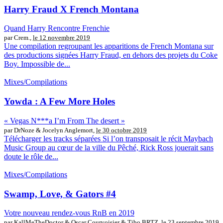
Harry Fraud X French Montana
Quand Harry Rencontre Frenchie
par Crem.,
le 12 novembre 2019
Une compilation regroupant les apparitions de French Montana sur
des productions signées Harry Fraud, en dehors des projets du Coke
Boy. Impossible de...
Mixes/Compilations
Yowda : A Few More Holes
« Vegas N***a I’m From The desert »
par DrNoze & Jocelyn Anglemort,
le 30 octobre 2019
Télécharger les tracks séparées Si l’on transposait le récit Maybach
Music Group au cœur de la ville du Pêché, Rick Ross jouerait sans
doute le rôle de...
Mixes/Compilations
Swamp, Love, & Gators #4
Votre nouveau rendez-vous RnB en 2019
par KallMeTheDoctor & Oscar Courvoisier & Tibo BRTZ,
le 23 septembre 2019