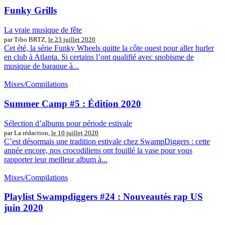
Funky Grills
La vraie musique de fête
par Tibo BRTZ,
le 23 juillet 2020
Cet été, la série Funky Wheels quitte la côte ouest pour aller hurler
en club à Atlanta. Si certains l’ont qualifié avec snobisme de
musique de baraque à...
Mixes/Compilations
Summer Camp #5 : Édition 2020
Sélection d’albums pour période estivale
par La rédaction,
le 10 juillet 2020
C’est désormais une tradition estivale chez SwampDiggers : cette
année encore, nos crocodiliens ont fouillé la vase pour vous
rapporter leur meilleur album à...
Mixes/Compilations
Playlist Swampdiggers #24 : Nouveautés rap US
juin 2020