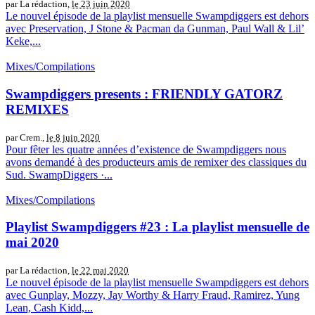
par La rédaction,
le 23 juin 2020
Le nouvel épisode de la playlist mensuelle Swampdiggers est dehors
avec Preservation, J Stone & Pacman da Gunman, Paul Wall & Lil’
Keke,...
Mixes/Compilations
Swampdiggers presents : FRIENDLY GATORZ
REMIXES
par Crem.,
le 8 juin 2020
Pour fêter les quatre années d’existence de Swampdiggers nous
avons demandé à des producteurs amis de remixer des classiques du
Sud. SwampDiggers ·...
Mixes/Compilations
Playlist Swampdiggers #23 : La playlist mensuelle de
mai 2020
par La rédaction,
le 22 mai 2020
Le nouvel épisode de la playlist mensuelle Swampdiggers est dehors
avec Gunplay, Mozzy, Jay Worthy & Harry Fraud, Ramirez, Yung
Lean, Cash Kidd,...