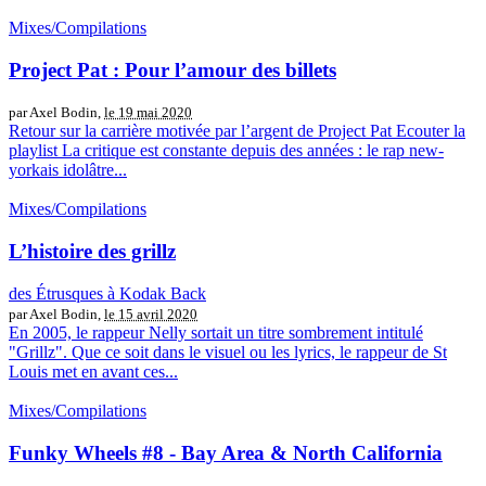
Mixes/Compilations
Project Pat : Pour l’amour des billets
par Axel Bodin,
le 19 mai 2020
Retour sur la carrière motivée par l’argent de Project Pat Ecouter la
playlist La critique est constante depuis des années : le rap new-
yorkais idolâtre...
Mixes/Compilations
L’histoire des grillz
des Étrusques à Kodak Back
par Axel Bodin,
le 15 avril 2020
En 2005, le rappeur Nelly sortait un titre sombrement intitulé
"Grillz". Que ce soit dans le visuel ou les lyrics, le rappeur de St
Louis met en avant ces...
Mixes/Compilations
Funky Wheels #8 - Bay Area & North California