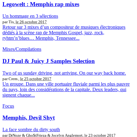
Legowelt : Memphis rap mixes
Un hommage en 3 sélections
par Tis,
le 26 octobre 2017
Retour sur 3 mixes d’un compositeur de musiques électroniques
dédiés à la scène rap de Memphis Gospel, jazz, rock,
ryhtm’n’blues… Memphis, Tennessee...
Mixes/Compilations
DJ Paul & Juicy J Samples Selection
Two of us sunday driving, not arriving. On our way back home.
par Crem.,
le 25 octobre 2017
Un groupe. Dans une ville portuaire fluviale parmi les plus pauvre
du pays, loin des considérations de la capitale. Deux leaders, qui
signent chaque...
Focus
Memphis, Devil Shyt
La face sombre du dirty south
par DrNoze & Gho$tFrieza & Jocelyn Anglemort,
le 23 octobre 2017