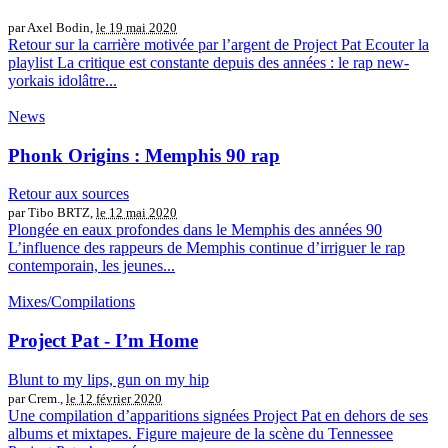
par Axel Bodin,
le 19 mai 2020
Retour sur la carrière motivée par l’argent de Project Pat Ecouter la
playlist La critique est constante depuis des années : le rap new-
yorkais idolâtre...
News
Phonk Origins : Memphis 90 rap
Retour aux sources
par Tibo BRTZ,
le 12 mai 2020
Plongée en eaux profondes dans le Memphis des années 90
L’influence des rappeurs de Memphis continue d’irriguer le rap
contemporain, les jeunes...
Mixes/Compilations
Project Pat - I’m Home
Blunt to my lips, gun on my hip
par Crem.,
le 12 février 2020
Une compilation d’apparitions signées Project Pat en dehors de ses
albums et mixtapes. Figure majeure de la scène du Tennessee