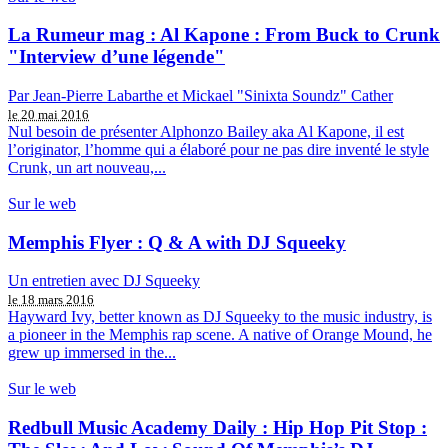
La Rumeur mag : Al Kapone : From Buck to Crunk
"Interview d’une légende"
Par Jean-Pierre Labarthe et Mickael "Sinixta Soundz" Cather
le 20 mai 2016
Nul besoin de présenter Alphonzo Bailey aka Al Kapone, il est
l’originator, l’homme qui a élaboré pour ne pas dire inventé le style
Crunk, un art nouveau,...
Sur le web
Memphis Flyer : Q & A with DJ Squeeky
Un entretien avec DJ Squeeky
le 18 mars 2016
Hayward Ivy, better known as DJ Squeeky to the music industry, is
a pioneer in the Memphis rap scene. A native of Orange Mound, he
grew up immersed in the...
Sur le web
Redbull Music Academy Daily : Hip Hop Pit Stop :