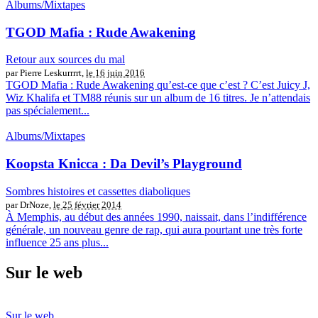
Albums/Mixtapes
TGOD Mafia : Rude Awakening
Retour aux sources du mal
par Pierre Leskurrrrt,
le 16 juin 2016
TGOD Mafia : Rude Awakening qu’est-ce que c’est ? C’est Juicy J,
Wiz Khalifa et TM88 réunis sur un album de 16 titres. Je n’attendais
pas spécialement...
Albums/Mixtapes
Koopsta Knicca : Da Devil’s Playground
Sombres histoires et cassettes diaboliques
par DrNoze,
le 25 février 2014
À Memphis, au début des années 1990, naissait, dans l’indifférence
générale, un nouveau genre de rap, qui aura pourtant une très forte
influence 25 ans plus...
Sur le web
Sur le web