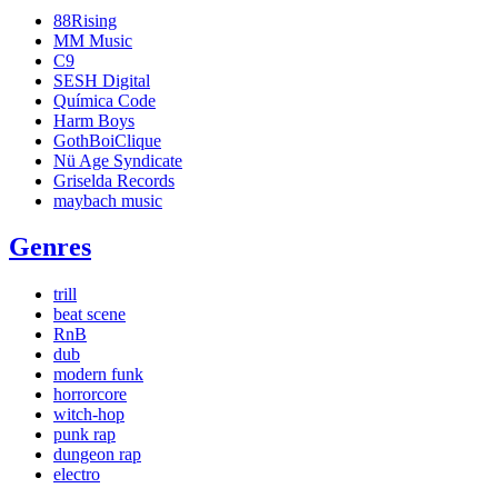
88Rising
MM Music
C9
SESH Digital
Química Code
Harm Boys
GothBoiClique
Nü Age Syndicate
Griselda Records
maybach music
Genres
trill
beat scene
RnB
dub
modern funk
horrorcore
witch-hop
punk rap
dungeon rap
electro