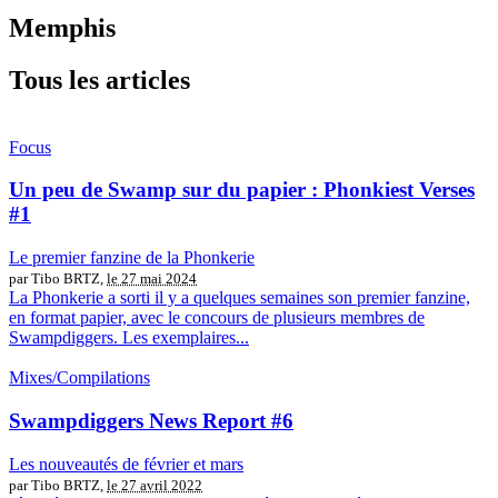
Memphis
Tous les articles
Focus
Un peu de Swamp sur du papier : Phonkiest Verses
#1
Le premier fanzine de la Phonkerie
par Tibo BRTZ,
le 27 mai 2024
La Phonkerie a sorti il y a quelques semaines son premier fanzine,
en format papier, avec le concours de plusieurs membres de
Swampdiggers. Les exemplaires...
Mixes/Compilations
Swampdiggers News Report #6
Les nouveautés de février et mars
par Tibo BRTZ,
le 27 avril 2022