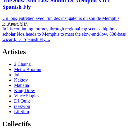
The Slow And Low Sound Of Memphis’s DJ
Spanish Fly
Un long entretien avec l’un des instigateurs du son de Memphis
le 18 mars 2016
In his continuing journey through regional rap scenes, hip hop
scholar Noz heads to Memphis to meet the slow-and-low, 808-bass
wizard, DJ Spanish Fly....
Artistes
2 Chainz
Metro Boomin
Jul
Kaktov
Mahalia
King Drew
Vince Staples
DJ Quik
raekwon
Lil Slim
Collectifs