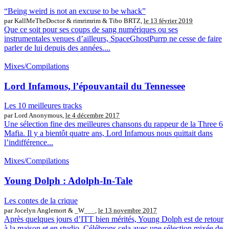
“Being weird is not an excuse to be whack”
par KallMeTheDoctor & rimrimrim & Tibo BRTZ,
le 13 février 2019
Que ce soit pour ses coups de sang numériques ou ses
instrumentales venues d’ailleurs, SpaceGhostPurrp ne cesse de faire
parler de lui depuis des années....
Mixes/Compilations
Lord Infamous, l’épouvantail du Tennessee
Les 10 meilleures tracks
par Lord Anonymous,
le 4 décembre 2017
Une sélection fine des meilleures chansons du rappeur de la Three 6
Mafia. Il y a bientôt quatre ans, Lord Infamous nous quittait dans
l’indifférence...
Mixes/Compilations
Young Dolph : Adolph-In-Tale
Les contes de la crique
par Jocelyn Anglemort & _W___,
le 13 novembre 2017
Après quelques jours d’ITT bien mérités, Young Dolph est de retour
à la maison et en studio. Célébrons cela avec une sélection mixée de