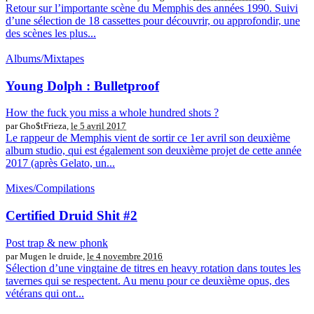
Retour sur l’importante scène du Memphis des années 1990. Suivi
d’une sélection de 18 cassettes pour découvrir, ou approfondir, une
des scènes les plus...
Albums/Mixtapes
Young Dolph : Bulletproof
How the fuck you miss a whole hundred shots ?
par Gho$tFrieza,
le 5 avril 2017
Le rappeur de Memphis vient de sortir ce 1er avril son deuxième
album studio, qui est également son deuxième projet de cette année
2017 (après Gelato, un...
Mixes/Compilations
Certified Druid Shit #2
Post trap & new phonk
par Mugen le druide,
le 4 novembre 2016
Sélection d’une vingtaine de titres en heavy rotation dans toutes les
tavernes qui se respectent. Au menu pour ce deuxième opus, des
vétérans qui ont...