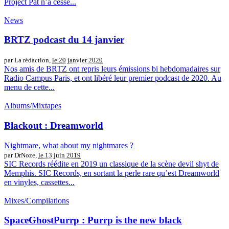
Project Pat n’a cessé...
News
BRTZ podcast du 14 janvier
par La rédaction,
le 20 janvier 2020
Nos amis de BRTZ ont repris leurs émissions bi hebdomadaires sur
Radio Campus Paris, et ont libéré leur premier podcast de 2020. Au
menu de cette...
Albums/Mixtapes
Blackout : Dreamworld
Nightmare, what about my nightmares ?
par DrNoze,
le 13 juin 2019
SIC Records réédite en 2019 un classique de la scène devil shyt de
Memphis. SIC Records, en sortant la perle rare qu’est Dreamworld
en vinyles, cassettes...
Mixes/Compilations
SpaceGhostPurrp : Purrp is the new black