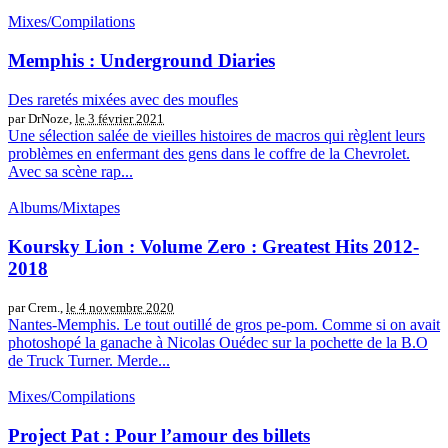
Mixes/Compilations
Memphis : Underground Diaries
Des raretés mixées avec des moufles
par DrNoze,
le 3 février 2021
Une sélection salée de vieilles histoires de macros qui règlent leurs
problèmes en enfermant des gens dans le coffre de la Chevrolet.
Avec sa scène rap...
Albums/Mixtapes
Koursky Lion : Volume Zero : Greatest Hits 2012​-​
2018
par Crem.,
le 4 novembre 2020
Nantes-Memphis. Le tout outillé de gros pe-pom. Comme si on avait
photoshopé la ganache à Nicolas Ouédec sur la pochette de la B.O
de Truck Turner. Merde...
Mixes/Compilations
Project Pat : Pour l’amour des billets