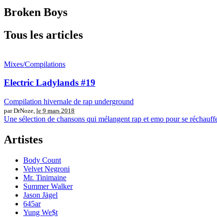
Broken Boys
Tous les articles
Mixes/Compilations
Electric Ladylands #19
Compilation hivernale de rap underground
par DrNoze,
le 9 mars 2018
Une sélection de chansons qui mélangent rap et emo pour se réchauffer
Artistes
Body Count
Velvet Negroni
Mr. Tinimaine
Summer Walker
Jason Jägel
645ar
Yung We$t