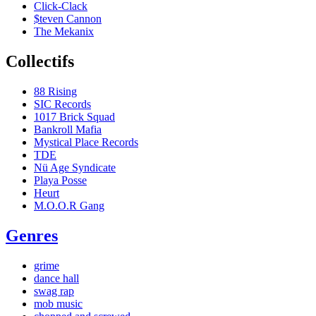
Click-Clack
$teven Cannon
The Mekanix
Collectifs
88 Rising
SIC Records
1017 Brick Squad
Bankroll Mafia
Mystical Place Records
TDE
Nü Age Syndicate
Playa Posse
Heurt
M.O.O.R Gang
Genres
grime
dance hall
swag rap
mob music