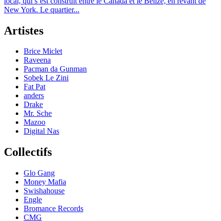
local, qui s’est construit entre le Canada et le Belize, en rêvant de
New York. Le quartier...
Artistes
Brice Miclet
Raveena
Pacman da Gunman
Sobek Le Zini
Fat Pat
anders
Drake
Mr. Sche
Mazoo
Digital Nas
Collectifs
Glo Gang
Money Mafia
Swishahouse
Engle
Bromance Records
CMG