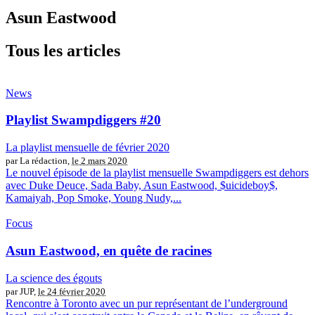
Asun Eastwood
Tous les articles
News
Playlist Swampdiggers #20
La playlist mensuelle de février 2020
par La rédaction,
le 2 mars 2020
Le nouvel épisode de la playlist mensuelle Swampdiggers est dehors
avec Duke Deuce, Sada Baby, Asun Eastwood, $uicideboy$,
Kamaiyah, Pop Smoke, Young Nudy,...
Focus
Asun Eastwood, en quête de racines
La science des égouts
par JUP,
le 24 février 2020
Rencontre à Toronto avec un pur représentant de l’underground