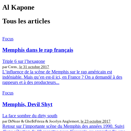
Al Kapone
Tous les articles
Focus
Memphis dans le rap français
Triple 6 sur l’hexagone
par Crem.,
le 31 octobre 2017
L’influence de la scène de Memphis sur le rap américain est
indéniable. Mais qu’en est-il ici, en France ? On a demandé à des
rappeurs et à des producteurs...
Focus
Memphis, Devil Shyt
La face sombre du dirty south
par DrNoze & Gho$tFrieza & Jocelyn Anglemort,
le 23 octobre 2017
Retour sur l’importante scène du Memphis des années 1990. Suivi