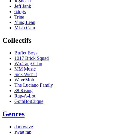
Jo$heat’n
Jeff Jank
6dogs
Trina
Yung Lean
Mista Cain
Collectifs
Buffet Boys
1017 Brick Squad
Wu-Tang Clan
MM Music
Sick Wid’ It
WaveMob
The Luciano Family
88 Rising
Rap-A-Lot
GothBoiClique
Genres
darkwave
swag rap