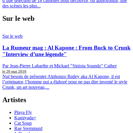
d’une sélection de 18 cassettes pour découvrir, ou approfondir, une
des scènes les plus...
Sur le web
Sur le web
La Rumeur mag : Al Kapone : From Buck to Crunk
"Interview d’une légende"
Par Jean-Pierre Labarthe et Mickael "Sinixta Soundz" Cather
le 20 mai 2016
Nul besoin de présenter Alphonzo Bailey aka Al Kapone, il est
l’originator, l’homme qui a élaboré pour ne pas dire inventé le style
Crunk, un art nouveau,...
Artistes
Playa Fly
Kamiyada+
Cat Soup
Rae Sremmurd