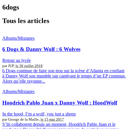
6dogs
Tous les articles
Albums/Mixtapes
6 Dogs & Danny Wolf : 6 Wolves
Retour au lycée
par JUP,
le 30 juillet 2018
6 Dogs continue de faire son trou sur la scène d’Atlanta en confiant
à Danny Wolf son mumble rap captivant le temps d’un EP commun.
Alors qu’elle rayonne...
Albums/Mixtapes
Hoodrich Pablo Juan x Danny Wolf : HoodWolf
In the hood, I’m a wolf, you just a sheep
par George de la Maille,
le 15 mai 2017
S’ils collaborent depuis un moment, Hoodrich Pablo Juan et le