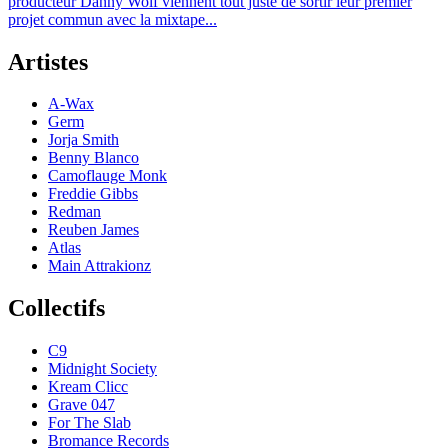
producteur Danny Wolf viennent tout juste de sortir leur premier
projet commun avec la mixtape...
Artistes
A-Wax
Germ
Jorja Smith
Benny Blanco
Camoflauge Monk
Freddie Gibbs
Redman
Reuben James
Atlas
Main Attrakionz
Collectifs
C9
Midnight Society
Kream Clicc
Grave 047
For The Slab
Bromance Records