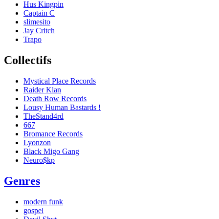
Hus Kingpin
Captain C
slimesito
Jay Critch
Trapo
Collectifs
Mystical Place Records
Raider Klan
Death Row Records
Lousy Human Bastards !
TheStand4rd
667
Bromance Records
Lyonzon
Black Migo Gang
Neuro$kp
Genres
modern funk
gospel