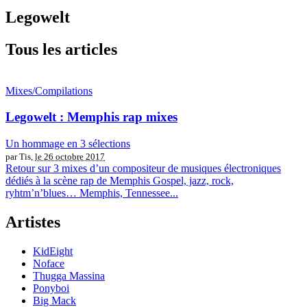
Legowelt
Tous les articles
Mixes/Compilations
Legowelt : Memphis rap mixes
Un hommage en 3 sélections
par Tis,
le 26 octobre 2017
Retour sur 3 mixes d’un compositeur de musiques électroniques
dédiés à la scène rap de Memphis Gospel, jazz, rock,
ryhtm’n’blues… Memphis, Tennessee...
Artistes
KidEight
Noface
Thugga Massina
Ponyboi
Big Mack