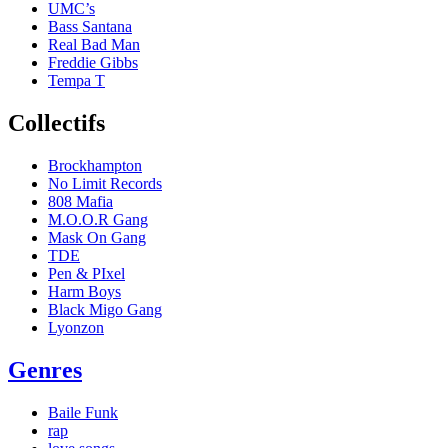
UMC’s
Bass Santana
Real Bad Man
Freddie Gibbs
Tempa T
Collectifs
Brockhampton
No Limit Records
808 Mafia
M.O.O.R Gang
Mask On Gang
TDE
Pen & PIxel
Harm Boys
Black Migo Gang
Lyonzon
Genres
Baile Funk
rap