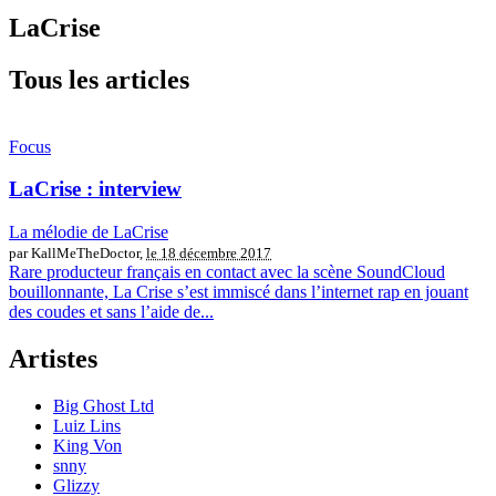
LaCrise
Tous les articles
Focus
LaCrise : interview
La mélodie de LaCrise
par KallMeTheDoctor,
le 18 décembre 2017
Rare producteur français en contact avec la scène SoundCloud
bouillonnante, La Crise s’est immiscé dans l’internet rap en jouant
des coudes et sans l’aide de...
Artistes
Big Ghost Ltd
Luiz Lins
King Von
snny
Glizzy