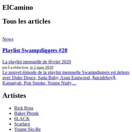
ElCamino
Tous les articles
News
Playlist Swampdiggers #20
La playlist mensuelle de février 2020
par La rédaction,
le 2 mars 2020
Le nouvel épisode de la playlist mensuelle Swampdiggers est dehors
avec Duke Deuce, Sada Baby, Asun Eastwood, $uicideboy$,
Kamaiyah, Pop Smoke, Young Nudy,...
Artistes
Rick Ross
Baker Phonk
6LACK
Scarface
Young Slo-Be