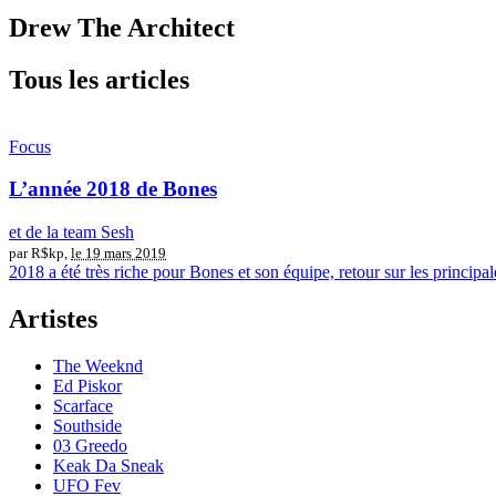
Drew The Architect
Tous les articles
Focus
L’année 2018 de Bones
et de la team Sesh
par R$kp,
le 19 mars 2019
2018 a été très riche pour Bones et son équipe, retour sur les principal
Artistes
The Weeknd
Ed Piskor
Scarface
Southside
03 Greedo
Keak Da Sneak
UFO Fev