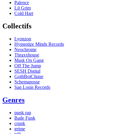
Palence
Lil Grim
Cold Hart
Collectifs
Lyonzon
Hypnotize Minds Records
Neochrome
Thraxxhouse
Mask On Gang
Off The Jump
SESH Digital
GothBoiClique
Schemaposse
San Louis Records
Genres
punk rap
Baile Funk
crunk
grime