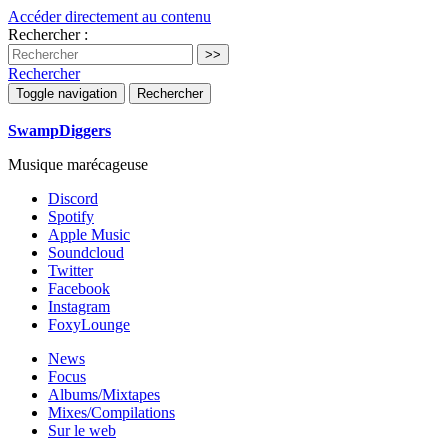
Accéder directement au contenu
Rechercher :
Rechercher
Toggle navigation
Rechercher
SwampDiggers
Musique marécageuse
Discord
Spotify
Apple Music
Soundcloud
Twitter
Facebook
Instagram
FoxyLounge
News
Focus
Albums/Mixtapes
Mixes/Compilations
Sur le web