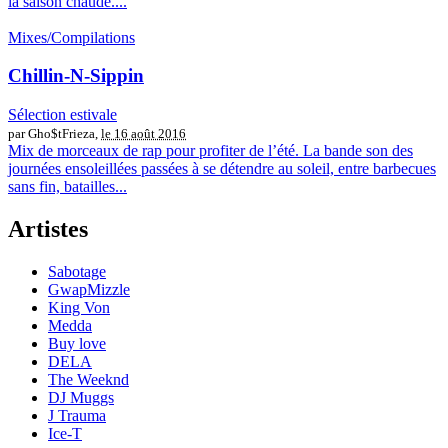
la saison chaude....
Mixes/Compilations
Chillin-N-Sippin
Sélection estivale
par Gho$tFrieza,
le 16 août 2016
Mix de morceaux de rap pour profiter de l’été. La bande son des
journées ensoleillées passées à se détendre au soleil, entre barbecues
sans fin, batailles...
Artistes
Sabotage
GwapMizzle
King Von
Medda
Buy love
DELA
The Weeknd
DJ Muggs
J Trauma
Ice-T