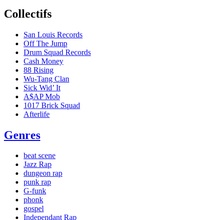
Collectifs
San Louis Records
Off The Jump
Drum Squad Records
Cash Money
88 Rising
Wu-Tang Clan
Sick Wid’ It
A$AP Mob
1017 Brick Squad
Afterlife
Genres
beat scene
Jazz Rap
dungeon rap
punk rap
G-funk
phonk
gospel
Independant Rap