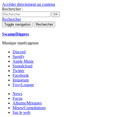
Accéder directement au contenu
Rechercher :
Rechercher
Toggle navigation
Rechercher
SwampDiggers
Musique marécageuse
Discord
Spotify
Apple Music
Soundcloud
Twitter
Facebook
Instagram
FoxyLounge
News
Focus
Albums/Mixtapes
Mixes/Compilations
Sur le web