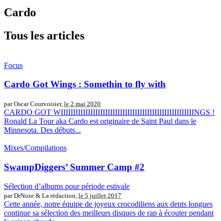
Cardo
Tous les articles
Focus
Cardo Got Wings : Somethin to fly with
par Oscar Courvoisier,
le 2 mai 2020
CARDO GOT WIIIIIIIIIIIIIIIIIIIIIIIIIIIIIIIIIIIIIIIIIIIIIIIIIIIIIINGS !
Ronald La Tour aka Cardo est originaire de Saint Paul dans le
Minnesota. Des débuts...
Mixes/Compilations
SwampDiggers’ Summer Camp #2
Sélection d’albums pour période estivale
par DrNoze & La rédaction,
le 5 juillet 2017
Cette année, notre équipe de joyeux crocodiliens aux dents longues
continue sa sélection des meilleurs disques de rap à écouter pendant