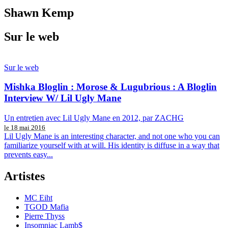
Shawn Kemp
Sur le web
Sur le web
Mishka Bloglin : Morose & Lugubrious : A Bloglin
Interview W/ Lil Ugly Mane
Un entretien avec Lil Ugly Mane en 2012, par ZACHG
le 18 mai 2016
Lil Ugly Mane is an interesting character, and not one who you can
familiarize yourself with at will. His identity is diffuse in a way that
prevents easy...
Artistes
MC Eiht
TGOD Mafia
Pierre Thyss
Insomniac Lamb$