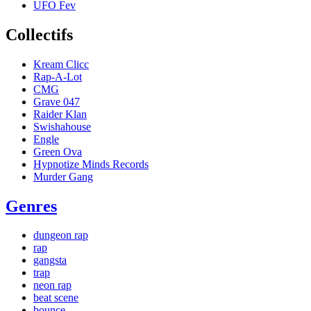
UFO Fev
Collectifs
Kream Clicc
Rap-A-Lot
CMG
Grave 047
Raider Klan
Swishahouse
Engle
Green Ova
Hypnotize Minds Records
Murder Gang
Genres
dungeon rap
rap
gangsta
trap
neon rap
beat scene
bounce