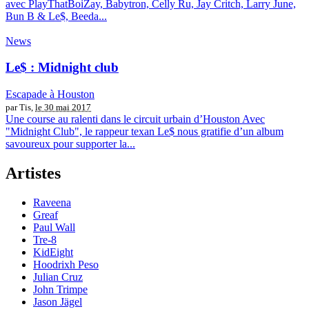
avec PlayThatBoiZay, Babytron, Celly Ru, Jay Critch, Larry June,
Bun B & Le$, Beeda...
News
Le$ : Midnight club
Escapade à Houston
par Tis,
le 30 mai 2017
Une course au ralenti dans le circuit urbain d’Houston Avec
"Midnight Club", le rappeur texan Le$ nous gratifie d’un album
savoureux pour supporter la...
Artistes
Raveena
Greaf
Paul Wall
Tre-8
KidEight
Hoodrixh Peso
Julian Cruz
John Trimpe
Jason Jägel