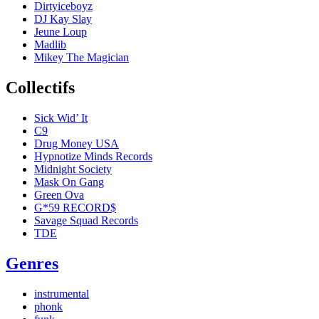
Dirtyiceboyz
DJ Kay Slay
Jeune Loup
Madlib
Mikey The Magician
Collectifs
Sick Wid’ It
C9
Drug Money USA
Hypnotize Minds Records
Midnight Society
Mask On Gang
Green Ova
G*59 RECORD$
Savage Squad Records
TDE
Genres
instrumental
phonk