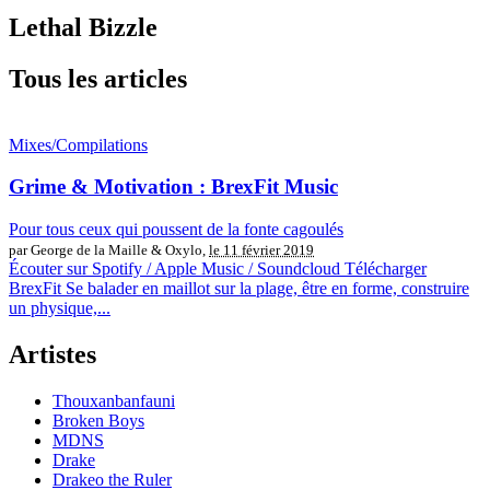
Lethal Bizzle
Tous les articles
Mixes/Compilations
Grime & Motivation : BrexFit Music
Pour tous ceux qui poussent de la fonte cagoulés
par George de la Maille & Oxylo,
le 11 février 2019
Écouter sur Spotify / Apple Music / Soundcloud Télécharger
BrexFit Se balader en maillot sur la plage, être en forme, construire
un physique,...
Artistes
Thouxanbanfauni
Broken Boys
MDNS
Drake
Drakeo the Ruler