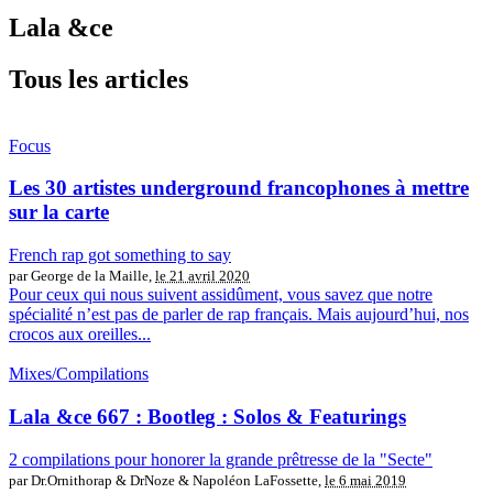
Lala &ce
Tous les articles
Focus
Les 30 artistes underground francophones à mettre
sur la carte
French rap got something to say
par George de la Maille,
le 21 avril 2020
Pour ceux qui nous suivent assidûment, vous savez que notre
spécialité n’est pas de parler de rap français. Mais aujourd’hui, nos
crocos aux oreilles...
Mixes/Compilations
Lala &ce 667 : Bootleg : Solos & Featurings
2 compilations pour honorer la grande prêtresse de la "Secte"
par Dr.Ornithorap & DrNoze & Napoléon LaFossette,
le 6 mai 2019