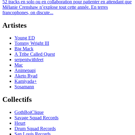
52 tracks en solo ou en collaboration pour patienter en attendant que
Mélanie Crenshaw n’explose tout cette année. En terres
francophones, on discute...
Artistes
Young ED
Tommy Wright III
Big Mack
A Tribe Called Quest
serpentwithfeet
Mac
Animepapi
Aketo Ryad
Kamiyada+
Sosamann
Collectifs
GothBoiClique
Savage Squad Records
Heurt
Drum Squad Records
San Louis Records