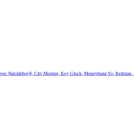
s avec $uicideboy$, City Morgue, Key Glock, Moneybagg Yo, Redman, 