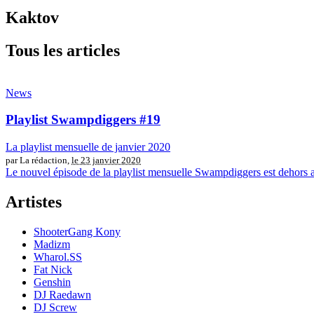
Kaktov
Tous les articles
News
Playlist Swampdiggers #19
La playlist mensuelle de janvier 2020
par La rédaction,
le 23 janvier 2020
Le nouvel épisode de la playlist mensuelle Swampdiggers est dehor
Artistes
ShooterGang Kony
Madizm
Wharol.SS
Fat Nick
Genshin
DJ Raedawn
DJ Screw