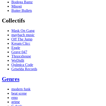
Bodega Bamz
Misogi
Butter Bullets
Collectifs
Mask On Gang
maybach music
Off The Jump
Kream Clicc
Engle
Grave 047
Thraxxhouse
WeDidIt
Química Code
Griselda Records
Genres
modern funk
beat scene
emo
grime