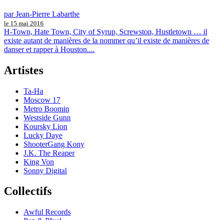
par Jean-Pierre Labarthe
le 15 mai 2016
H-Town, Hate Town, City of Syrup, Screwston, Hustletown … il
existe autant de manières de la nommer qu’il existe de manières de
danser et rapper à Houston....
Artistes
Ta-Ha
Moscow 17
Metro Boomin
Westside Gunn
Koursky Lion
Lucky Daye
ShooterGang Kony
J.K. The Reaper
King Von
Sonny Digital
Collectifs
Awful Records