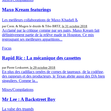
Maxo Kream featurings
Les meilleurs collaborations de Maxo Khadafi ♿️
par Crem. & Mugen le druide & Tibo BRTZ,
le 31 octobre 2018
Acclamé par la critique comme par ses pairs, Maxo Kream fait
définitivement partie de la relève made in Houston. Ce mix
regroupant ses meilleures apparitions...
Focus
Rapid Ric : La mécanique des cassettes
par Pierre Leskurrrrt,
le 29 octobre 2018
En plus des cadillacs ornées de cornes de taureaux, de la codéine,
des rappeurs et des producteurs, le Texas abrite aussi des DJs bien
singuliers. Comme la...
Mixes/Compilations
Mr Lee : A Backstreet Boy
La valse des truands