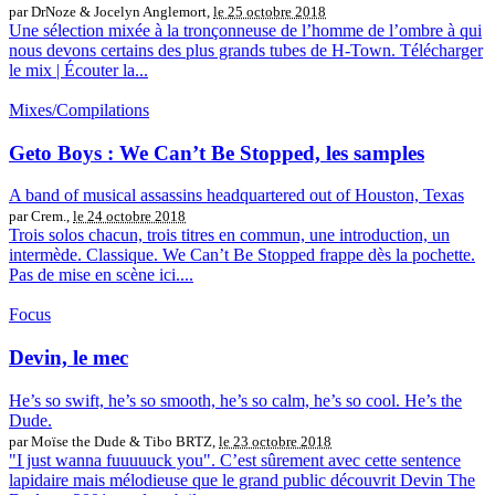
par DrNoze & Jocelyn Anglemort,
le 25 octobre 2018
Une sélection mixée à la tronçonneuse de l’homme de l’ombre à qui
nous devons certains des plus grands tubes de H-Town. Télécharger
le mix | Écouter la...
Mixes/Compilations
Geto Boys : We Can’t Be Stopped, les samples
A band of musical assassins headquartered out of Houston, Texas
par Crem.,
le 24 octobre 2018
Trois solos chacun, trois titres en commun, une introduction, un
intermède. Classique. We Can’t Be Stopped frappe dès la pochette.
Pas de mise en scène ici....
Focus
Devin, le mec
He’s so swift, he’s so smooth, he’s so calm, he’s so cool. He’s the
Dude.
par Moïse the Dude & Tibo BRTZ,
le 23 octobre 2018
"I just wanna fuuuuuck you". C’est sûrement avec cette sentence
lapidaire mais mélodieuse que le grand public découvrit Devin The