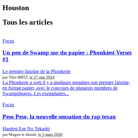
Houston
Tous les articles
Focus
Un peu de Swamp sur du papier : Phonkiest Verses
#1
Le premier fanzine de la Phonkerie
par Tibo BRTZ,
le 27 mai 2024
La Phonkerie a sorti il y a quelques semaines son premier fanzine,
en format papier, avec le concours de plusieurs membres de
Swampdiggers. Les exemplaires...
Focus
Peso Peso, la nouvelle sensation du rap texan
Hardest Ese No Tekashi
par Mugen le druide,
le 5 mars 2020