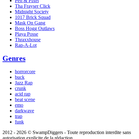
Pen & PIxel
Tha Frayser Click
Midnight Society
1017 Brick Squad
Mask On Gang
Boss Hogg Outlaws
Playa Posse
Thraxxhouse
Rap-A-Lot
Genres
horrorcore
buck
Jazz Rap
crunk
acid rap
beat scene
emo
darkwave
trap
funk
2012 - 2026 © SwampDiggers - Toute reproduction interdite sans
autorisation explicite de la rédaction