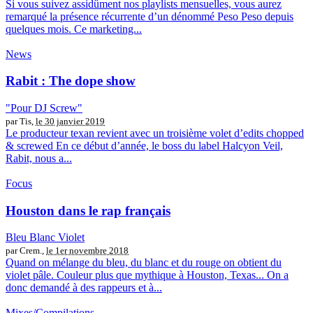
Si vous suivez assidûment nos playlists mensuelles, vous aurez
remarqué la présence récurrente d’un dénommé Peso Peso depuis
quelques mois. Ce marketing...
News
Rabit : The dope show
"Pour DJ Screw"
par Tis,
le 30 janvier 2019
Le producteur texan revient avec un troisième volet d’edits chopped
& screwed En ce début d’année, le boss du label Halcyon Veil,
Rabit, nous a...
Focus
Houston dans le rap français
Bleu Blanc Violet
par Crem.,
le 1er novembre 2018
Quand on mélange du bleu, du blanc et du rouge on obtient du
violet pâle. Couleur plus que mythique à Houston, Texas... On a
donc demandé à des rappeurs et à...
Mixes/Compilations