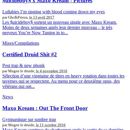
$uicideboy$ x Maxo Kream - Pictures
Lullabies I’m singing with blood coming down my eyes
par Gho$tFrieza,
le 13 avril 2017
Les $uicideboy$ sortent un nouveau single avec Maxo Kream.
Moins de deux semaines après leur dernier morceau – le très
nerveux You’re Now Tuning in to...
Mixes/Compilations
Certified Druid Shit #2
Post trap & new phonk
par Mugen le druide,
le 4 novembre 2016
Sélection d’une vingtaine de titres en heavy rotation dans toutes les
tavernes qui se respectent. Au menu pour ce deuxième opus, des
vétérans qui ont...
News
Maxo Kream : Out The Front Door
Gymnastique sur sombre trap
par Mugen le druide,
le 11 octobre 2016
Maxo Kream continue de charbonner après la sortie de sa dernière