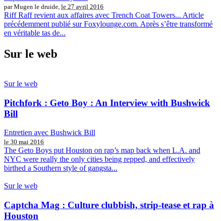
par Mugen le druide,
le 27 avril 2016
Riff Raff revient aux affaires avec Trench Coat Towers... Article
précédemment publié sur Foxylounge.com. Après s’être transformé
en véritable tas de...
Sur le web
Sur le web
Pitchfork : Geto Boy : An Interview with Bushwick
Bill
Entretien avec Bushwick Bill
le 30 mai 2016
The Geto Boys put Houston on rap’s map back when L.A. and
NYC were really the only cities being repped, and effectively
birthed a Southern style of gangsta...
Sur le web
Captcha Mag : Culture clubbish, strip-tease et rap à
Houston