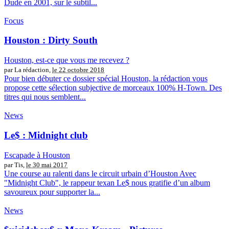
Dude en 2001, sur le subtil...
Focus
Houston : Dirty South
Houston, est-ce que vous me recevez ?
par La rédaction,
le 22 octobre 2018
Pour bien débuter ce dossier spécial Houston, la rédaction vous
propose cette sélection subjective de morceaux 100% H-Town. Des
titres qui nous semblent...
News
Le$ : Midnight club
Escapade à Houston
par Tis,
le 30 mai 2017
Une course au ralenti dans le circuit urbain d’Houston Avec
"Midnight Club", le rappeur texan Le$ nous gratifie d’un album
savoureux pour supporter la...
News