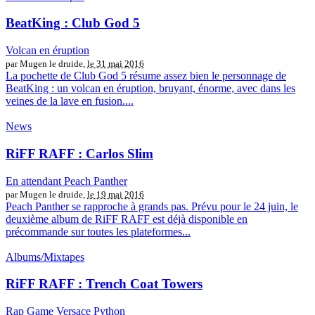
BeatKing : Club God 5
Volcan en éruption
par Mugen le druide,
le 31 mai 2016
La pochette de Club God 5 résume assez bien le personnage de
BeatKing : un volcan en éruption, bruyant, énorme, avec dans les
veines de la lave en fusion....
News
RiFF RAFF : Carlos Slim
En attendant Peach Panther
par Mugen le druide,
le 19 mai 2016
Peach Panther se rapproche à grands pas. Prévu pour le 24 juin, le
deuxième album de RiFF RAFF est déjà disponible en
précommande sur toutes les plateformes...
Albums/Mixtapes
RiFF RAFF : Trench Coat Towers
Rap Game Versace Python