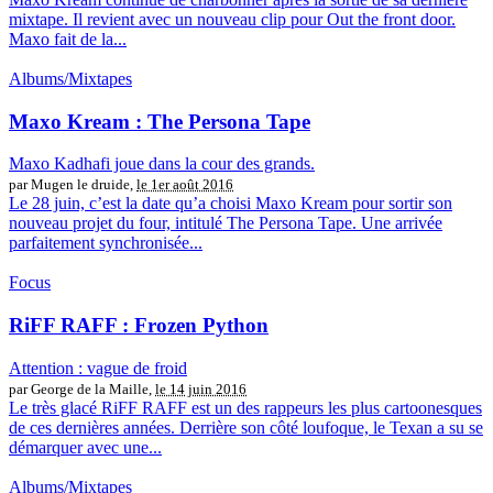
mixtape. Il revient avec un nouveau clip pour Out the front door.
Maxo fait de la...
Albums/Mixtapes
Maxo Kream : The Persona Tape
Maxo Kadhafi joue dans la cour des grands.
par Mugen le druide,
le 1er août 2016
Le 28 juin, c’est la date qu’a choisi Maxo Kream pour sortir son
nouveau projet du four, intitulé The Persona Tape. Une arrivée
parfaitement synchronisée...
Focus
RiFF RAFF : Frozen Python
Attention : vague de froid
par George de la Maille,
le 14 juin 2016
Le très glacé RiFF RAFF est un des rappeurs les plus cartoonesques
de ces dernières années. Derrière son côté loufoque, le Texan a su se
démarquer avec une...
Albums/Mixtapes