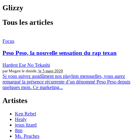
Glizzy
Tous les articles
Focus
Peso Peso, la nouvelle sensation du rap texan
Hardest Ese No Tekashi
par Mugen le druide,
le 5 mars 2020
Si vous suivez assidûment nos playlists mensuelles, vous aurez
remarqué la présence récurrente d’un dénommé Peso Peso depuis
quelques mois. Ce marketing...
Artistes
Ken Rebel
Healy
jesus lizard
8tm
Ms. Peaches