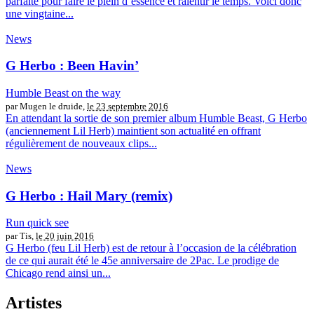
parfaite pour faire le plein d’essence et ralentir le temps. Voici donc
une vingtaine...
News
G Herbo : Been Havin’
Humble Beast on the way
par Mugen le druide,
le 23 septembre 2016
En attendant la sortie de son premier album Humble Beast, G Herbo
(anciennement Lil Herb) maintient son actualité en offrant
régulièrement de nouveaux clips...
News
G Herbo : Hail Mary (remix)
Run quick see
par Tis,
le 20 juin 2016
G Herbo (feu Lil Herb) est de retour à l’occasion de la célébration
de ce qui aurait été le 45e anniversaire de 2Pac. Le prodige de
Chicago rend ainsi un...
Artistes