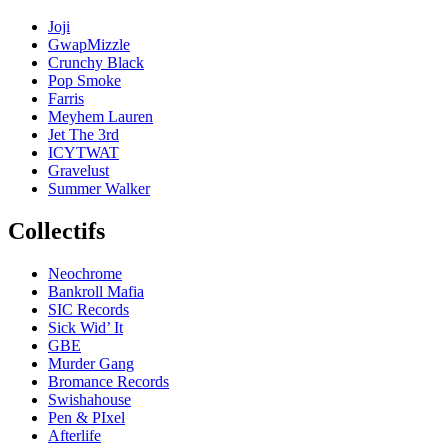
Joji
GwapMizzle
Crunchy Black
Pop Smoke
Farris
Meyhem Lauren
Jet The 3rd
ICYTWAT
Gravelust
Summer Walker
Collectifs
Neochrome
Bankroll Mafia
SIC Records
Sick Wid’ It
GBE
Murder Gang
Bromance Records
Swishahouse
Pen & PIxel
Afterlife