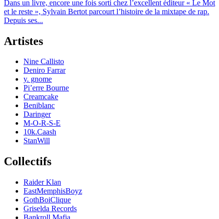
Dans un livre, encore une fois sorti chez l’excellent éditeur « Le Mot
et le reste », Sylvain Bertot parcourt l’histoire de la mixtape de rap.
Depuis ses...
Artistes
Nine Callisto
Deniro Farrar
y. gnome
Pi’erre Bourne
Creamcake
Beniblanc
Daringer
M-O-R-S-E
10k.Caash
StanWill
Collectifs
Raider Klan
EastMemphisBoyz
GothBoiClique
Griselda Records
Bankroll Mafia