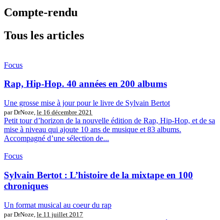
Compte-rendu
Tous les articles
Focus
Rap, Hip-Hop. 40 années en 200 albums
Une grosse mise à jour pour le livre de Sylvain Bertot
par DrNoze,
le 16 décembre 2021
Petit tour d’horizon de la nouvelle édition de Rap, Hip-Hop, et de sa
mise à niveau qui ajoute 10 ans de musique et 83 albums.
Accompagné d’une sélection de...
Focus
Sylvain Bertot : L’histoire de la mixtape en 100
chroniques
Un format musical au coeur du rap
par DrNoze,
le 11 juillet 2017