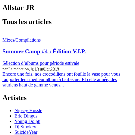
Allstar JR
Tous les articles
Mixes/Compilations
Summer Camp #4 : Édition V.I.P.
Sélection d’albums pour période estivale
par La rédaction,
le 19 juillet 2019
Encore une fois, nos crocodiliens ont fouillé la vase pour vous
rapporter leur meilleur album à barbecue. Et cette année, des
sauriens haut de gamme venus...
Artistes
Nipsey Hussle
Eric Dingus
Young Dolph
Dj Smokey
SuicideYear