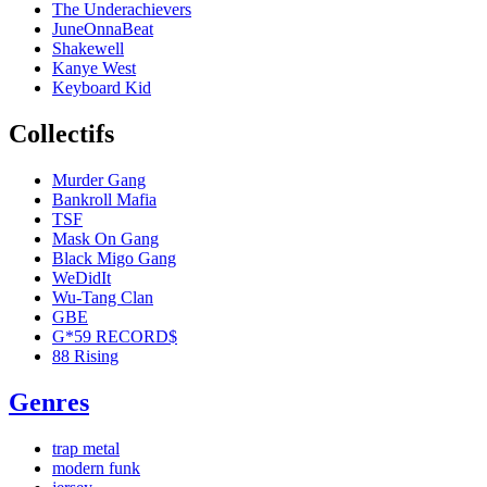
The Underachievers
JuneOnnaBeat
Shakewell
Kanye West
Keyboard Kid
Collectifs
Murder Gang
Bankroll Mafia
TSF
Mask On Gang
Black Migo Gang
WeDidIt
Wu-Tang Clan
GBE
G*59 RECORD$
88 Rising
Genres
trap metal
modern funk