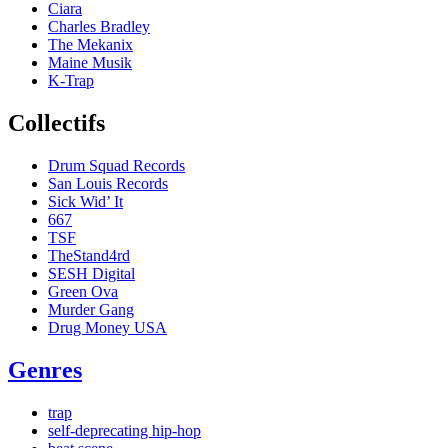
Ciara
Charles Bradley
The Mekanix
Maine Musik
K-Trap
Collectifs
Drum Squad Records
San Louis Records
Sick Wid’ It
667
TSF
TheStand4rd
SESH Digital
Green Ova
Murder Gang
Drug Money USA
Genres
trap
self-deprecating hip-hop