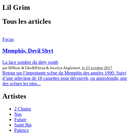
Lil Grim
Tous les articles
Focus
Memphis, Devil Shyt
La face sombre du dirty south
par DrNoze & Gho$tFrieza & Jocelyn Anglemort,
le 23 octobre 2017
Retour sur l’importante scène du Memphis des années 1990. Suivi
d’une sélection de 18 cassettes pour découvrir, ou approfondir, une
des scènes les plus...
Artistes
2 Chainz
Nas
Future
Saint Jhn
Palence