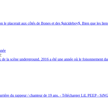
 le placerait aux côtés de Bones et des $uicideboy$. Bien que les liens 
nnée
17
x de la scène underground. 2016 a été une année où le foisonnement dan
, carrière du rappeur / chanteur de 19 ans. - Télécharger LiL PEEP - SiN