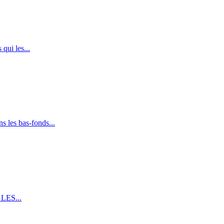
qui les...
s les bas-fonds...
GLES...