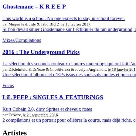
Ghostemane – K R E E P
This world is a school. No one expects to stay in school forever.
par Mugen le druide & Tibo BRTZ,
le 15 février 2017
Si l’on devait situer Ghostemane sur l’échiquier du rap underground, on
Mixes/Compilations
2016 : The Underground Picks
La sélection des seconds couteaux et autres underdogs qui ont fait l’a
par D.Kleinfeld & DrNoze & Gho$tFrieza & Jocelyn Anglemort,
le 18 janvier 20
Une sélection d’albums et d’EPs issus des sous-sols moites et poisseu
Focus
LiL PEEP : SiNGLES & FEATURiNGS
Kurt Cobain 2.0, dirty Sprites et cheveux roses
par DrNoze,
le 21 septembre 2016
2 compilations et un portrait pour célébrer la courte, mais déjà riche
Artistes