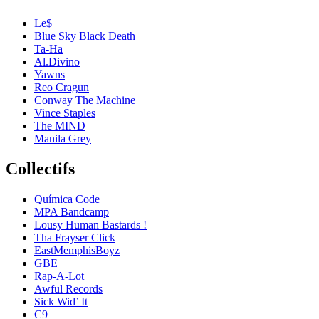
Le$
Blue Sky Black Death
Ta-Ha
Al.Divino
Yawns
Reo Cragun
Conway The Machine
Vince Staples
The MIND
Manila Grey
Collectifs
Química Code
MPA Bandcamp
Lousy Human Bastards !
Tha Frayser Click
EastMemphisBoyz
GBE
Rap-A-Lot
Awful Records
Sick Wid’ It
C9