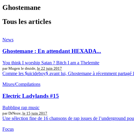
Ghostemane
Tous les articles
News
Ghostemane : En attendant HEXADA...
You think I worship Satan ? Bitch I am a Thelemite
par Mugen le druide,
le 22 juin 2017
Comme les $uicideboy$ avant lui, Ghostemane à récemment partagé la 
Mixes/Compilations
Electric Ladylands #15
Bubbling rap music
par DrNoze,
le 15 juin 2017
Une sélection fine de 16 chansons de rap issues de l’underground po
Focus