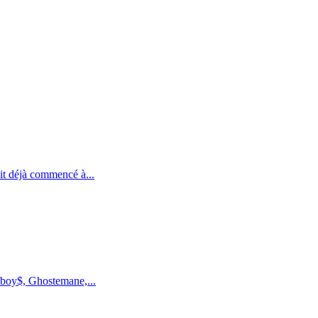
it déjà commencé à...
eboy$, Ghostemane,...