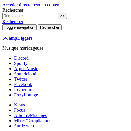
Accéder directement au contenu
Rechercher :
Rechercher
Toggle navigation
Rechercher
SwampDiggers
Musique marécageuse
Discord
Spotify
Apple Music
Soundcloud
Twitter
Facebook
Instagram
FoxyLounge
News
Focus
Albums/Mixtapes
Mixes/Compilations
Sur le web