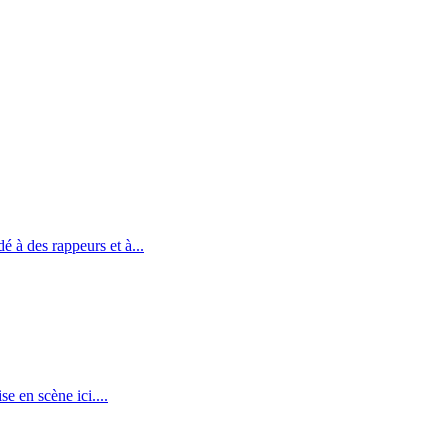
 à des rappeurs et à...
e en scène ici....