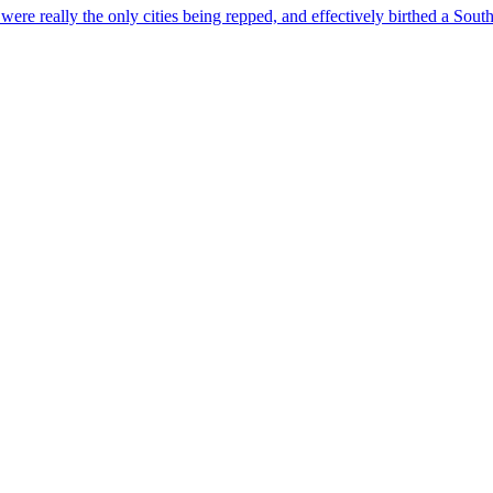
really the only cities being repped, and effectively birthed a Souther