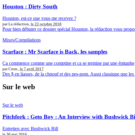
Houston : Dirty South
Houston, est-ce que vous me recevez ?
par La rédaction,
le 22 octobre 2018
Pour bien débuter ce dossier spécial Houston, la rédaction vous prop
Mixes/Compilations
Scarface : Mr Scarface is Back, les samples
Ça commence comme une comptine et ça se termine par une épitaphe
par Crem.,
le 7 avril 2017
Des $ en liasses, de la chnouf et des pes-pom. Aussi classique que les 
Sur le web
Sur le web
Pitchfork : Geto Boy : An Interview with Bushwick Bi
Entretien avec Bushwick Bill
le 30 mai 2016