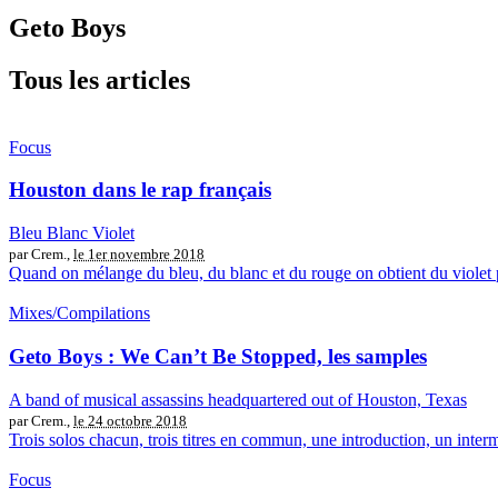
Geto Boys
Tous les articles
Focus
Houston dans le rap français
Bleu Blanc Violet
par Crem.,
le 1er novembre 2018
Quand on mélange du bleu, du blanc et du rouge on obtient du violet 
Mixes/Compilations
Geto Boys : We Can’t Be Stopped, les samples
A band of musical assassins headquartered out of Houston, Texas
par Crem.,
le 24 octobre 2018
Trois solos chacun, trois titres en commun, une introduction, un inter
Focus