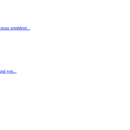
 nous semblent...
out vos...