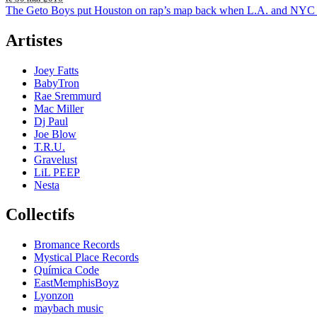
The Geto Boys put Houston on rap’s map back when L.A. and NYC were 
Artistes
Joey Fatts
BabyTron
Rae Sremmurd
Mac Miller
Dj Paul
Joe Blow
T.R.U.
Gravelust
LiL PEEP
Nesta
Collectifs
Bromance Records
Mystical Place Records
Química Code
EastMemphisBoyz
Lyonzon
maybach music