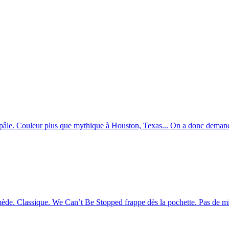
pâle. Couleur plus que mythique à Houston, Texas... On a donc demandé
mède. Classique. We Can’t Be Stopped frappe dès la pochette. Pas de mis