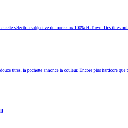
ose cette sélection subjective de morceaux 100% H-Town. Des titres qui
douze titres, la pochette annonce la couleur. Encore plus hardcore que t
ll