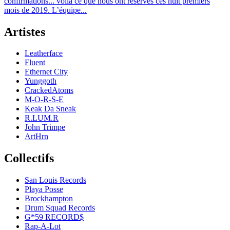
confirmations... voilà ce que nous ont réservés ces huit premiers
mois de 2019. L’équipe...
Artistes
Leatherface
Fluent
Ethernet City
Yunggoth
CrackedAtoms
M-O-R-S-E
Keak Da Sneak
R.LUM.R
John Trimpe
ArtHrn
Collectifs
San Louis Records
Playa Posse
Brockhampton
Drum Squad Records
G*59 RECORD$
Rap-A-Lot