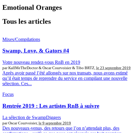
Emotional Oranges
Tous les articles
Mixes/Compilations
Swamp, Love, & Gators #4
Votre nouveau rendez-vous RnB en 2019
par KallMeTheDoctor & Oscar Courvoisier & Tibo BRTZ,
le 23 septembre 2019
Après avoir passé l’été allongés sur nos transats, nous avons estimé
qu’il était temps de reprendre du service en compilant une nouvelle
sélection. Ces...
Focus
Rentrée 2019 : Les artistes RnB à suivre
La sélection de SwampDiggers
par Oscar Courvoisier,
le 9 septembre 2019
Des nouveaux-venus, des retours que l’on n’attendait plus, des