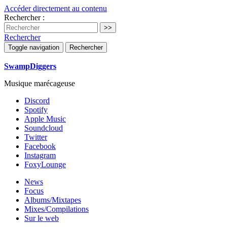
Accéder directement au contenu
Rechercher :
Rechercher
Toggle navigation
Rechercher
SwampDiggers
Musique marécageuse
Discord
Spotify
Apple Music
Soundcloud
Twitter
Facebook
Instagram
FoxyLounge
News
Focus
Albums/Mixtapes
Mixes/Compilations
Sur le web