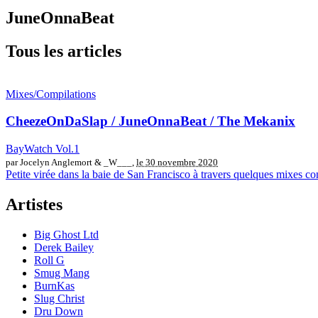
JuneOnnaBeat
Tous les articles
Mixes/Compilations
CheezeOnDaSlap / JuneOnnaBeat / The Mekanix
BayWatch Vol.1
par Jocelyn Anglemort & _W___,
le 30 novembre 2020
Petite virée dans la baie de San Francisco à travers quelques mixes co
Artistes
Big Ghost Ltd
Derek Bailey
Roll G
Smug Mang
BurnKas
Slug Christ
Dru Down