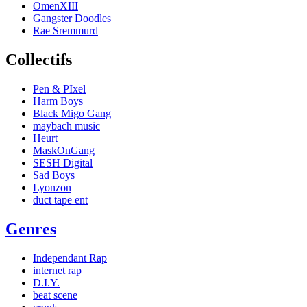
OmenXIII
Gangster Doodles
Rae Sremmurd
Collectifs
Pen & PIxel
Harm Boys
Black Migo Gang
maybach music
Heurt
MaskOnGang
SESH Digital
Sad Boys
Lyonzon
duct tape ent
Genres
Independant Rap
internet rap
D.I.Y.
beat scene