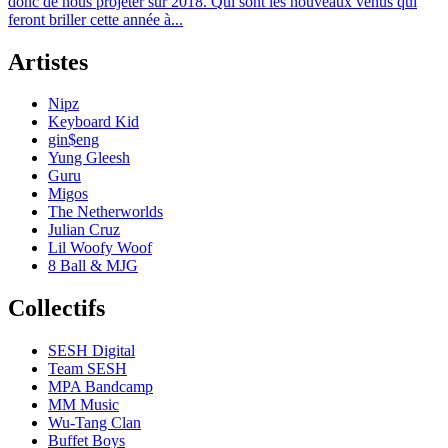
donc de nous projeter sur 2018. Qui sont les nouveaux venus qui
feront briller cette année à...
Artistes
Nipz
Keyboard Kid
gin$eng
Yung Gleesh
Guru
Migos
The Netherworlds
Julian Cruz
Lil Woofy Woof
8 Ball & MJG
Collectifs
SESH Digital
Team SESH
MPA Bandcamp
MM Music
Wu-Tang Clan
Buffet Boys