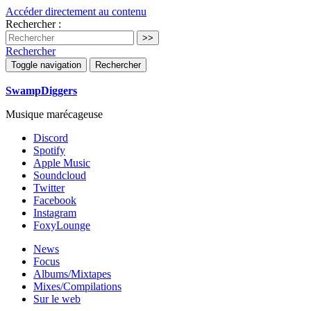
Accéder directement au contenu
Rechercher :
Rechercher
Toggle navigation
Rechercher
SwampDiggers
Musique marécageuse
Discord
Spotify
Apple Music
Soundcloud
Twitter
Facebook
Instagram
FoxyLounge
News
Focus
Albums/Mixtapes
Mixes/Compilations
Sur le web