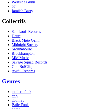
Westside Gunn
67
Jamilah Barry
Collectifs
San Louis Records
Heurt
Black Migo Gang
Midnight Society
Swishahouse
Brockhampton
MM Music
Savage Squad Records
GothBoiClique
Awful Records
Genres
modern funk
trap
goth rap
Baile Funk