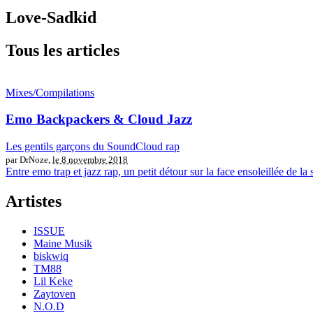
Love-Sadkid
Tous les articles
Mixes/Compilations
Emo Backpackers & Cloud Jazz
Les gentils garçons du SoundCloud rap
par DrNoze,
le 8 novembre 2018
Entre emo trap et jazz rap, un petit détour sur la face ensoleillée de 
Artistes
ISSUE
Maine Musik
biskwiq
TM88
Lil Keke
Zaytoven
N.O.D