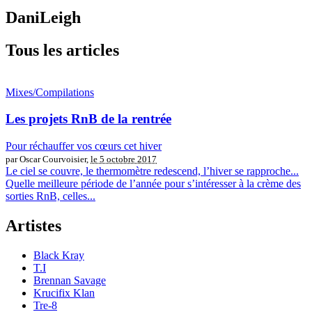
DaniLeigh
Tous les articles
Mixes/Compilations
Les projets RnB de la rentrée
Pour réchauffer vos cœurs cet hiver
par Oscar Courvoisier,
le 5 octobre 2017
Le ciel se couvre, le thermomètre redescend, l’hiver se rapproche...
Quelle meilleure période de l’année pour s’intéresser à la crème des
sorties RnB, celles...
Artistes
Black Kray
T.I
Brennan Savage
Krucifix Klan
Tre-8