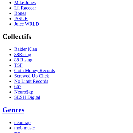
Mike Jones
Lil Racecar
Bones
ISSUE
Juice WRLD
Collectifs
Raider Klan
88Rising
88 Rising
TSF
Goth Money Records
Screwed Up Click
No Limit Records
667
Neuro$kp
SESH Digital
Genres
neon rap
mob music