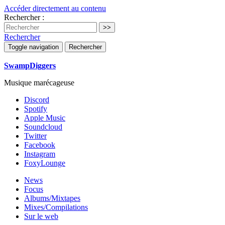
Accéder directement au contenu
Rechercher :
Rechercher
Toggle navigation
Rechercher
SwampDiggers
Musique marécageuse
Discord
Spotify
Apple Music
Soundcloud
Twitter
Facebook
Instagram
FoxyLounge
News
Focus
Albums/Mixtapes
Mixes/Compilations
Sur le web