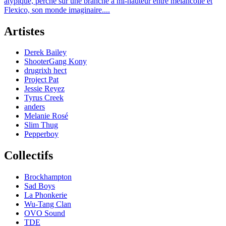
atypique, perché sur une branche à mi-hauteur entre mélancolie et
Flexico, son monde imaginaire....
Artistes
Derek Bailey
ShooterGang Kony
drugrixh hect
Project Pat
Jessie Reyez
Tyrus Creek
anders
Melanie Rosé
Slim Thug
Pepperboy
Collectifs
Brockhampton
Sad Boys
La Phonkerie
Wu-Tang Clan
OVO Sound
TDE